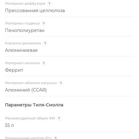
Материал диффузора
?
Прессованная целлюлоза
Материал подвеса
?
Пенополиуретан
Корзина динамика
?
Алюминиевая
Материал магнита
?
Феррит
Материал обмотки катушки
?
Алюминий (CCAR)
Параметры Тиля-Смолла
Рекомендуемый объем ФИ
?
55 л
Резонансная частота (Fs)
?