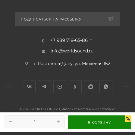
ПОДПИСАТЬСЯ НА РАССЫЛКУ
+7 989 716-65-86
В КОРЗИНУ
info@worldsound.ru
г. Ростов-на-Дону, ул. Межевая 162
© 2026 WORLDSOUND.RU, Интернет-магазин мир автозвука
Запрещено использование материалов сайта, а также элементов дизайна,
без согласия правообладателя.
ИП Осадчий П.А. ИНН 612902077417 ОГРНИП 320619600050827