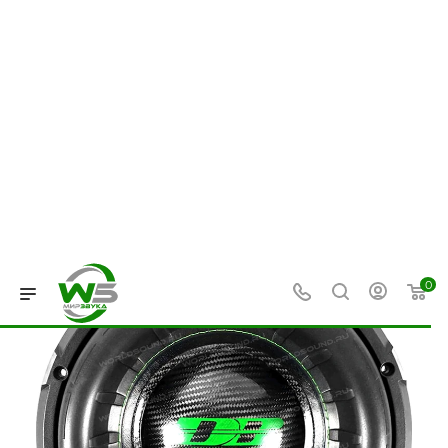
0
—
—
—
—
Главная
Каталог
Сабвуферы
Сабвуферы 12 дюйм
Сабвуфер Apocalypse DB-3012R
D2 [30 см, 2800 Вт / 5600 Вт, 2+2
Ом, Fs - 33.8 Гц]
МОЩНЫЙ БАС