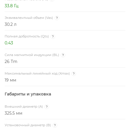
33.8 Гц
Эквивалентный объем (Vas)
?
30.2 л
Полная добротность (Qts)
?
0.43
Сила магнитной индукции (BL)
?
26 Tm
Максимальный линейный ход (Xmax)
?
19 мм
Габариты и упаковка
Внешний диаметр (A)
?
325.5 мм
Установочный диаметр (B)
?