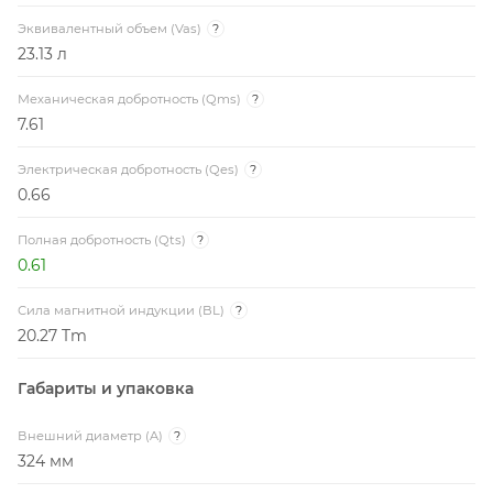
Эквивалентный объем (Vas)
?
23.13 л
Механическая добротность (Qms)
?
7.61
Электрическая добротность (Qes)
?
0.66
Полная добротность (Qts)
?
0.61
Сила магнитной индукции (BL)
?
20.27 Tm
Габариты и упаковка
Внешний диаметр (A)
?
324 мм