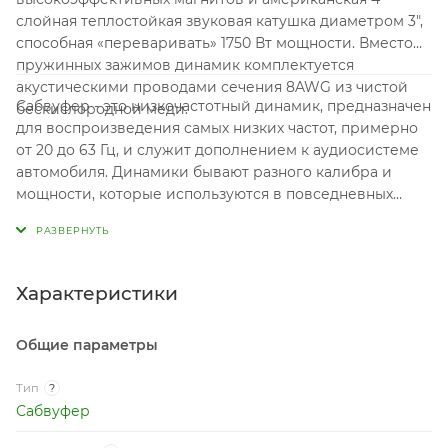
слойная теплостойкая звуковая катушка диаметром 3",
способная «переваривать» 1750 Вт мощности. Вместо
пружинных зажимов динамик комплектуется
акустическими проводами сечения 8AWG из чистой
Сабвуфер - это низкочастотный динамик, предназначен
бескислородной меди.
для воспроизведения самых низких частот, примерно
от 20 до 63 Гц, и служит дополнением к аудиосистеме
автомобиля. Динамики бывают разного калибра и
мощности, которые используются в повседневных
системах так и для соревнований по звуковому
давлению - SPL.
Характеристики
Общие параметры
Тип
?
Сабвуфер