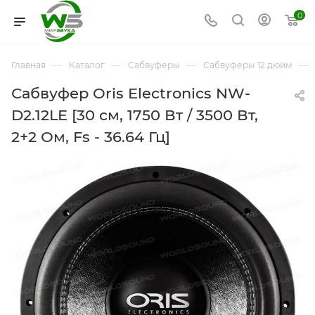
0
—
—
—
—
Главная
Каталог
Сабвуферы
Сабвуферы 12 дюйм
Сабвуфер Oris Electronics NW-
D2.12LE [30 см, 1750 Вт / 3500 Вт,
2+2 Ом, Fs - 36.64 Гц]