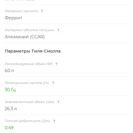
Материал магнита
?
Феррит
Материал обмотки катушки
?
Алюминий (CCAR)
Параметры Тиля-Смолла
Рекомендуемый объем ФИ
?
60 л
Резонансная частота (Fs)
?
30 Гц
Эквивалентный объем (Vas)
?
26.3 л
Полная добротность (Qts)
?
0.49