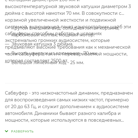
высокотемпературной звуковой катушки диаметром 3
дюйма с высотой намотки 70 мм. В совокупности с
корзиной увеличенной жесткости и подвижной
системой, включающей пакет износостойких шайб эти
Крутой внешний вид: солидная литая корзина,
сабвуферы способны работать в условиях
карбоновый колпак, мощный мотор.
экстремально громких аудиосистем, которые
Звуковая катушка 3 дюйма.
предъявляют высокие требования как к механической
Высота намотки из алюминия - 70 мм.
части сабвуфера, так и к перевариваемой мощности,
которая составляет 2500 вт.
Большой линейный ход - 25 мм.
Сабвуфер - это низкочастотный динамик, предназначен
для воспроизведения самых низких частот, примерно
от 20 до 63 Гц, и служит дополнением к аудиосистеме
автомобиля. Динамики бывают разного калибра и
мощности, которые используются в повседневных
системах так и для соревнований по звуковому
давлению - SPL.