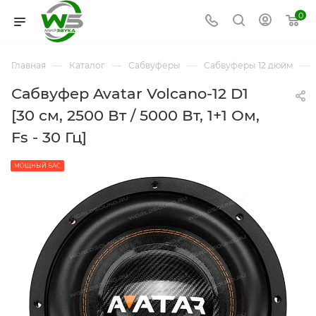
0
—
—
—
—
Главная
Каталог
Сабвуферы
Сабвуферы 12 дюйм
Сабвуфер Avatar Volcano-12 D1
[30 см, 2500 Вт / 5000 Вт, 1+1 Ом,
Fs - 30 Гц]
МОЩНЫЙ БАС