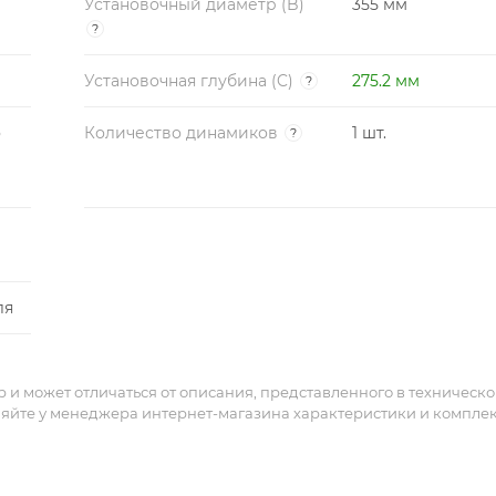
Установочный диаметр (B)
355 мм
?
Установочная глубина (C)
275.2 мм
?
о
Количество динамиков
1 шт.
?
ля
и может отличаться от описания, представленного в техническ
няйте у менеджера интернет-магазина характеристики и компле