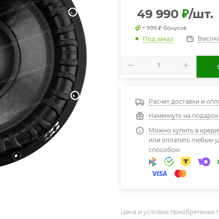
49 990
₽
/шт.
+ 999 ₽ бонусов
Высока
Под заказ
Расчет доставки и опл
Намекнуть на подарок
Можно купить в креди
или оплатить любым 
способом:
Цена и условие приобретения т