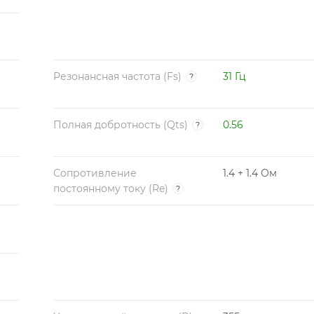
Резонансная частота (Fs)
31 Гц
?
Полная добротность (Qts)
0.56
?
Сопротивление
1.4 + 1.4 Ом
постоянному току (Re)
?