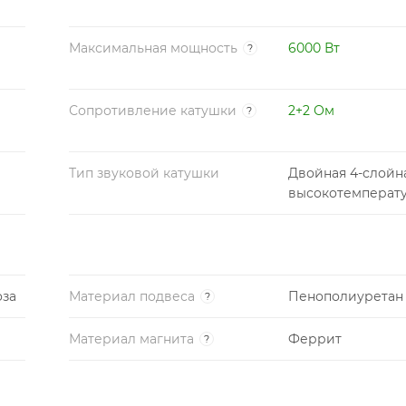
Максимальная мощность
6000 Вт
?
Сопротивление катушки
2+2 Ом
?
Тип звуковой катушки
Двойная 4-слойн
высокотемперат
оза
Материал подвеса
Пенополиуретан
?
Материал магнита
Феррит
?