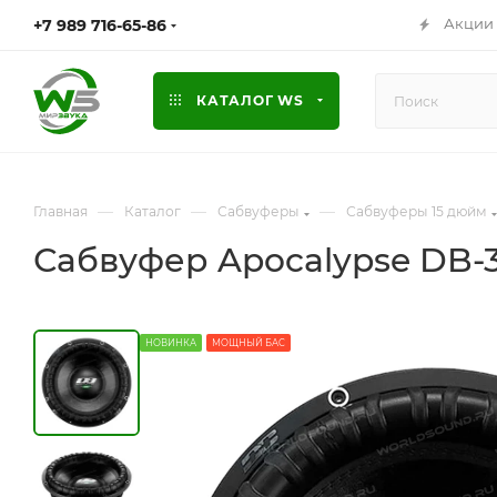
Акции
+7 989 716-65-86
КАТАЛОГ WS
—
—
—
Главная
Каталог
Сабвуферы
Сабвуферы 15 дюйм
Сабвуфер Apocalypse DB-315 
НОВИНКА
МОЩНЫЙ БАС