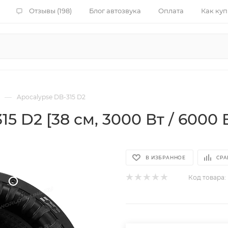
Отзывы (198)
Блог автозвука
Оплата
Как куп
—
Apocalypse DB-315 D2
D2 [38 см, 3000 Вт / 6000 Вт,
В ИЗБРАННОЕ
СРА
Код товара: