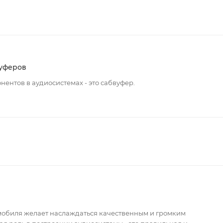
уферов
ентов в аудиосистемах - это сабвуфер.
мобиля желает наслаждаться качественным и громким