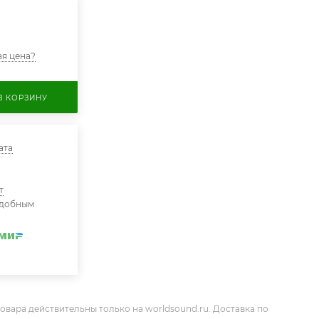
я цена?
В КОРЗИНУ
ата
т
удобным
овара действительны только на worldsound.ru. Доставка по