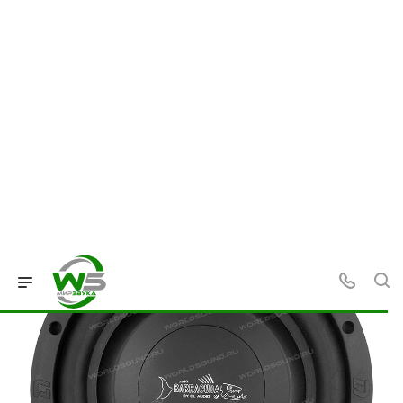
—
—
—
—
Главная
Каталог
Сабвуферы
Сабвуферы 8 дюйм
Сабвуфер DL Audio Barracuda 8
Flat [20 см, 200 Вт / 400 Вт, 2+2
Ом, Fs - 39.6 Гц]
SLIM SQ