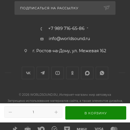
ПОДПИСАТЬСЯ НА РАССЫЛКУ
+7 989 716-65-86
В КОРЗИНУ
info@worldsound.ru
г. Ростов-на-Дону, ул. Межевая 162
© 2026 WORLDSOUND.RU, Интернет-магазин мир автозвука
Запрещено использование материалов сайта, а также элементов дизайна,
без согласия правообладателя.
ИП Осадчий П.А. ИНН 612902077417 ОГРНИП 320619600050827