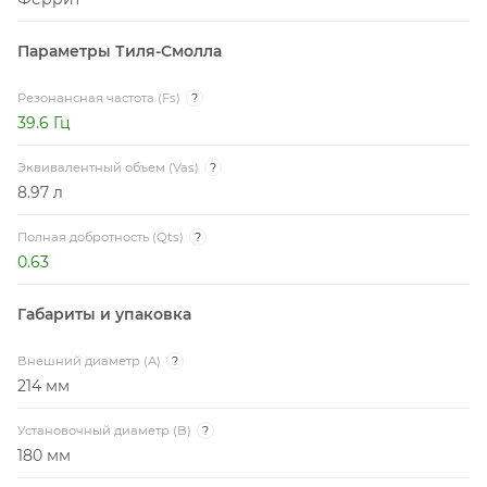
Параметры Тиля-Смолла
Резонансная частота (Fs)
?
39.6 Гц
Эквивалентный объем (Vas)
?
8.97 л
Полная добротность (Qts)
?
0.63
Габариты и упаковка
Внешний диаметр (A)
?
214 мм
Установочный диаметр (B)
?
180 мм