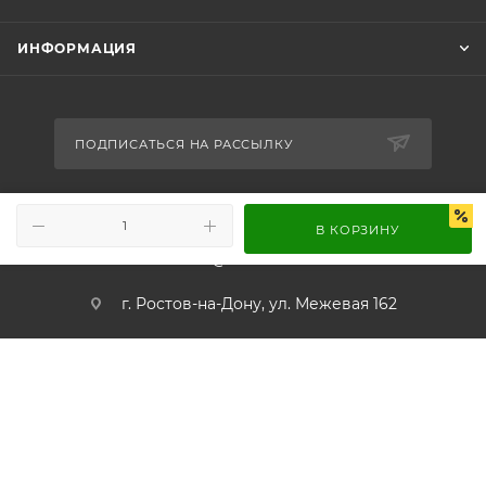
ИНФОРМАЦИЯ
ПОДПИСАТЬСЯ НА РАССЫЛКУ
+7 989 716-65-86
В КОРЗИНУ
info@worldsound.ru
г. Ростов-на-Дону, ул. Межевая 162
© 2026 WORLDSOUND.RU, Интернет-магазин мир автозвука