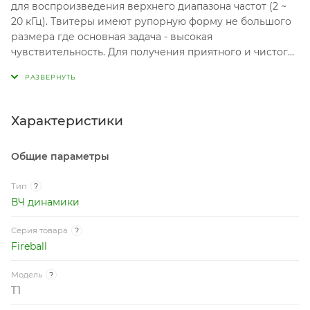
для воспроизведения верхнего диапазона частот (2 ~
20 кГц). Твитеры имеют рупорную форму не большого
размера где основная задача - высокая
чувствительность. Для получения приятного и чистого
звука рекомендуется использовать срез не ниже 6 кГц.
Характеристики
Общие параметры
Тип
?
ВЧ динамики
Серия товара
?
Fireball
Модель
?
T1