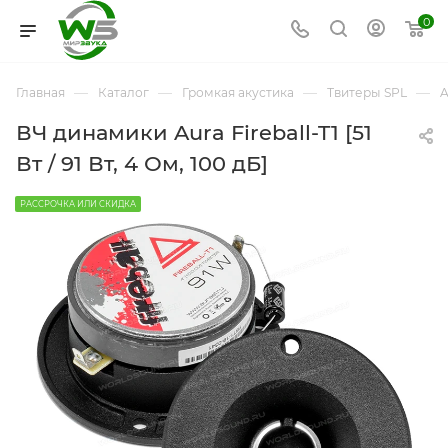
0
—
—
—
—
Главная
Каталог
Громкая акустика
Твитеры SPL
A
ВЧ динамики Aura Fireball-T1 [51
Вт / 91 Вт, 4 Ом, 100 дБ]
РАССРОЧКА ИЛИ СКИДКА