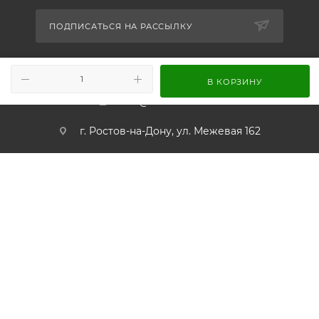
ПОДПИСАТЬСЯ НА РАССЫЛКУ
+7 989 716-65-86
В КОРЗИНУ
info@worldsound.ru
г. Ростов-на-Дону, ул. Межевая 162
© 2026 WORLDSOUND.RU, Интернет-магазин мир автозвука
Запрещено использование материалов сайта, а также элементов дизайна,
без согласия правообладателя.
ИП Осадчий П.А. ИНН 612902077417 ОГРНИП 320619600050827