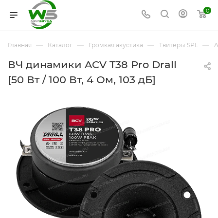
0
—
—
—
—
Главная
Каталог
Громкая акустика
Твитеры SPL
A
ВЧ динамики ACV T38 Pro Drall
[50 Вт / 100 Вт, 4 Ом, 103 дБ]