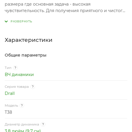
размера где основная задача - высокая
чувствительность. Для получения приятного и чистого
звука рекомендуется использовать срез не ниже 6 кГц.
Характеристики
Общие параметры
Тип
?
ВЧ динамики
Серия товара
?
Drall
Модель
?
T38
Диаметр динамика
?
3.8 дюйм (9.7 см)