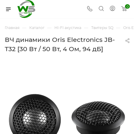
0
—
—
—
—
Главная
Каталог
HI-FI акустика
Твитеры SQ
Oris E
ВЧ динамики Oris Electronics JB-
T32 [30 Вт / 50 Вт, 4 Ом, 94 дБ]