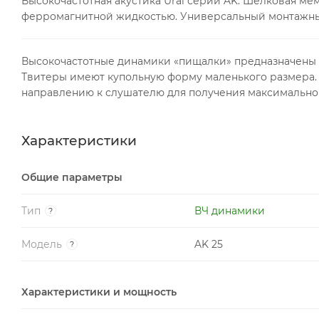
Высокочастотная акустика Ural серии AK. Шелковая м
ферромагнитной жидкостью. Универсальный монтажный
Высокочастотные динамики «пищалки» предназначены дл
Твитеры имеют купольную форму маленького размера. У
направлению к слушателю для получения максимального
Характеристики
Общие параметры
Тип
ВЧ динамики
?
Модель
AK 25
?
Характеристики и мощность