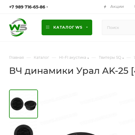
Акции
+7 989 716-65-86
КАТАЛОГ WS
—
—
—
—
Главная
Каталог
HI-FI акустика
Твитеры SQ
ВЧ динамики Урал AK-25 [45