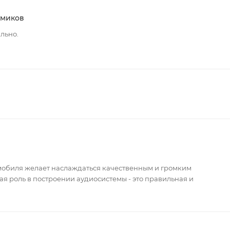
амиков
льно.
мобиля желает наслаждаться качественным и громким
я роль в построении аудиосистемы - это правильная и