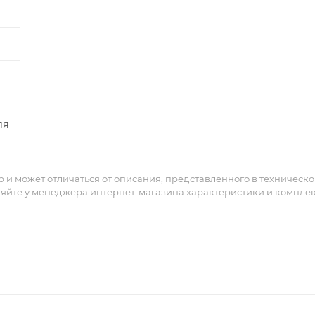
ля
и может отличаться от описания, представленного в техническ
няйте у менеджера интернет-магазина характеристики и компле