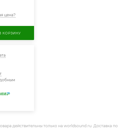
я цена?
В КОРЗИНУ
ата
т
удобным
овара действительны только на worldsound.ru. Доставка по