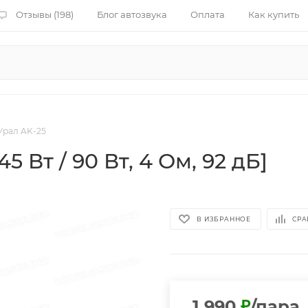
Отзывы (198)
Блог автозвука
Оплата
Как купить
Урал AK-25
 Вт / 90 Вт, 4 Ом, 92 дБ]
В ИЗБРАННОЕ
СРА
1 990
₽
/пара