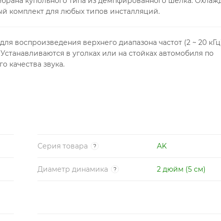
ембрана купольного типа из демпфированного шелка. Охлаж
 комплект для любых типов инсталляций.
я воспроизведения верхнего диапазона частот (2 ~ 20 кГц)
станавливаются в уголках или на стойках автомобиля по
 качества звука.
Серия товара
AK
?
Диаметр динамика
2 дюйм (5 см)
?