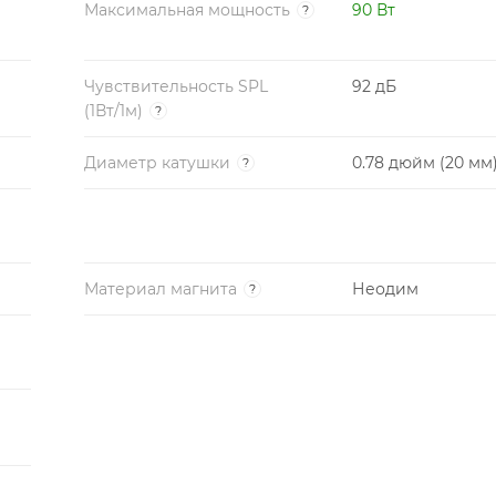
Максимальная мощность
90 Вт
?
Чувствительность SPL
92 дБ
(1Вт/1м)
?
Диаметр катушки
0.78 дюйм (20 мм
?
Материал магнита
Неодим
?