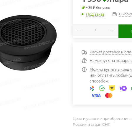
+ 39 ₽ бонусов
Высока
Под заказ
Расчет доставки и опл
Намекнуть на подарок
Можно купить в креди
или оплатить любым 
способом:
Цена и условие приобретения т
России и стран СНГ.