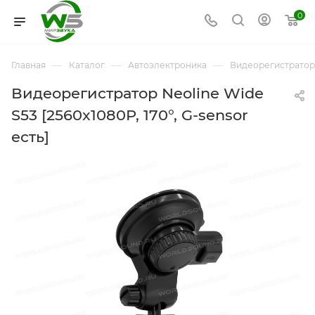
0
—
—
—
Главная
Каталог
Автоэлектроника
Видеорегистрато
Видеорегистратор Neoline Wide
S53 [2560x1080P, 170°, G-sensor
есть]