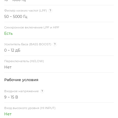
Фильтр низких частот (LPF)
?
50 ~ 5000 Гц
Синхронное включение LPF и HPF
Есть
Усилитель баса (BASS BOOST)
?
0 ~ 12 дБ
Переключатель (HI/LOW)
Нет
Рабочие условия
Входное напряжение
?
9 ~ 15 В
Вход высокого уровня (HI INPUT)
Нет