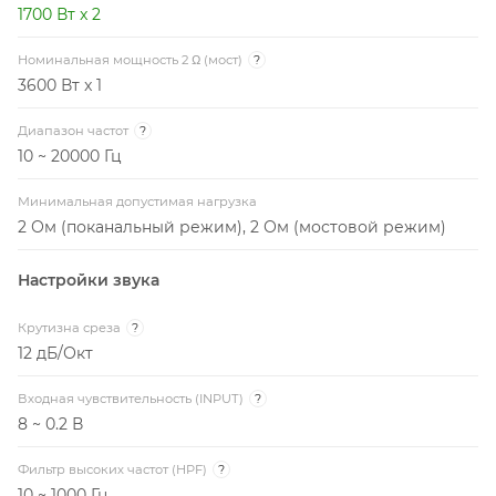
1700 Вт x 2
Номинальная мощность 2 Ω (мост)
?
3600 Вт x 1
Диапазон частот
?
10 ~ 20000 Гц
Минимальная допустимая нагрузка
2 Ом (поканальный режим), 2 Ом (мостовой режим)
Настройки звука
Крутизна среза
?
12 дБ/Окт
Входная чувствительность (INPUT)
?
8 ~ 0.2 В
Фильтр высоких частот (HPF)
?
10 ~ 1000 Гц