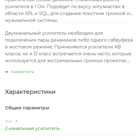
усилителя в 1 Ом. Подойдет по вкусу энтузиастам в
области SPL и SQL, для создания поистине громкой и
музыкальной системы.
Двухканальный усилитель необходим для
подключения пары динамиков либо одного сабвуфера
в мостовом режиме. Применяются усилители AB
класса, но и D класс встречается очень часто, которые
используется для экстремальных громких проектов.
Важной характеристикой усилителей является
номинальная выходная мощность. Усиление качества
звука усилителем, на прямую зависит от
коэффициента гармонических искажений, чем ниже
Характеристики
тем лучше.
Общие параметры
Тип
?
2-канальный усилитель