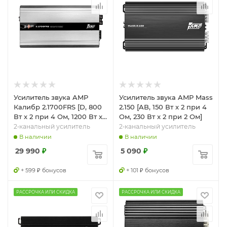
Усилитель звука AMP
Усилитель звука AMP Mass
Калибр 2.1700FRS [D, 800
2.150 [AB, 150 Вт x 2 при 4
Вт x 2 при 4 Ом, 1200 Вт x
Ом, 230 Вт x 2 при 2 Ом]
2 при 2 Ом]
2‑канальный усилитель
2‑канальный усилитель
В наличии
В наличии
29 990
₽
5 090
₽
+ 599 ₽ бонусов
+ 101 ₽ бонусов
РАССРОЧКА ИЛИ СКИДКА
РАССРОЧКА ИЛИ СКИДКА