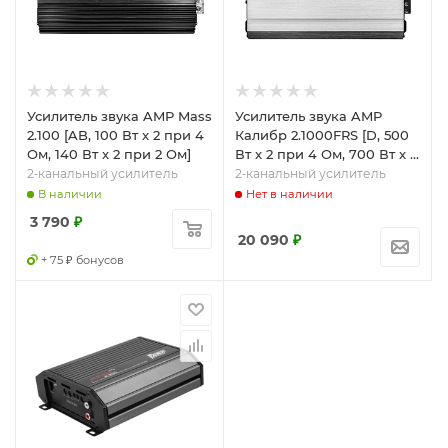
Усилитель звука AMP Mass
Усилитель звука AMP
2.100 [AB, 100 Вт x 2 при 4
Калибр 2.1000FRS [D, 500
Ом, 140 Вт x 2 при 2 Ом]
Вт x 2 при 4 Ом, 700 Вт x 2
при 2 Ом]
2‑канальный усилитель
2‑канальный усилитель
В наличии
Нет в наличии
3 790
₽
20 090
₽
+ 75 ₽ бонусов