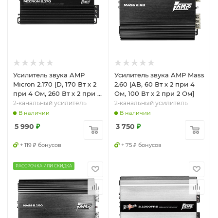
Усилитель звука AMP
Усилитель звука AMP Mass
Micron 2.170 [D, 170 Вт x 2
2.60 [AB, 60 Вт x 2 при 4
при 4 Ом, 260 Вт x 2 при 2
Ом, 100 Вт x 2 при 2 Ом]
Ом]
2‑канальный усилитель
2‑канальный усилитель
В наличии
В наличии
5 990
₽
3 750
₽
+ 119 ₽ бонусов
+ 75 ₽ бонусов
РАССРОЧКА ИЛИ СКИДКА