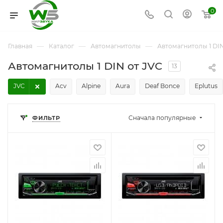
0
—
—
—
Главная
Каталог
Автомагнитолы
Автомагнитолы 1 DI
Автомагнитолы 1 DIN от JVC
13
JVC
Acv
Alpine
Aura
Deaf Bonce
Eplutus
Сначала популярные
ФИЛЬТР