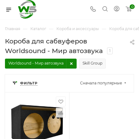
0
—
—
—
Главная
Каталог
Короба и аксессуары
Короба для са
Короба для сабвуферов
Worldsound - Мир автозвука
1
Worldsound - Мир автозвука
Skill Group
Сначала популярные
ФИЛЬТР