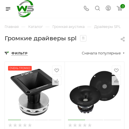
0
—
—
—
Главная
Каталог
Громкая акустика
Драйверы SPL
Громкие драйверы spl
11
Сначала популярные
ФИЛЬТР
ОЧЕНЬ ГРОМКО