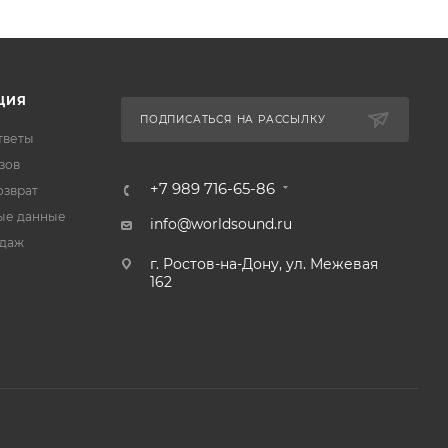
ЦИЯ
ПОДПИСАТЬСЯ НА РАССЫЛКУ
тветы
зов
+7 989 716-65-86
озврат
ые данные
info@worldsound.ru
одаж
г. Ростов-на-Дону, ул. Межевая
162