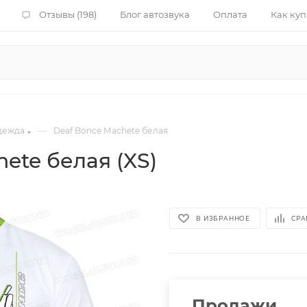
Отзывы (198)
Блог автозвука
Оплата
Как куп
—
дежда
Deaf Bonce Machete белая
ete белая (XS)
В ИЗБРАННОЕ
СРА
Продажи