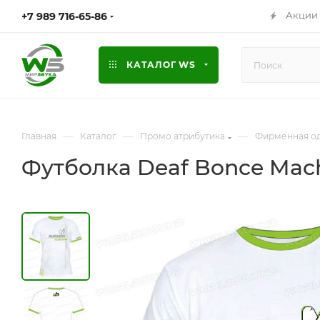
Акции
+7 989 716-65-86
КАТАЛОГ WS
—
—
—
Главная
Каталог
Промо атрибутика
Фирменная о
Футболка Deaf Bonce Mach