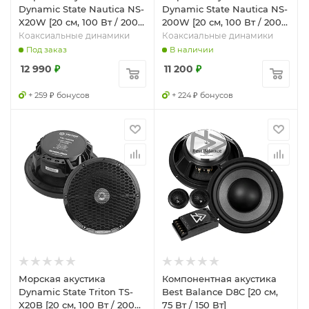
Dynamic State Nautica NS-
Dynamic State Nautica NS-
X20W [20 см, 100 Вт / 200
200W [20 см, 100 Вт / 200
Вт]
Вт]
Коаксиальные динамики
Коаксиальные динамики
Под заказ
В наличии
12 990
₽
11 200
₽
+ 259 ₽ бонусов
+ 224 ₽ бонусов
Морская акустика
Компонентная акустика
Dynamic State Triton TS-
Best Balance D8C [20 см,
X20B [20 см, 100 Вт / 200
75 Вт / 150 Вт]