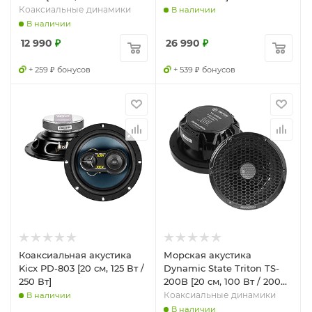
Вт]
Коаксиальные динамики
В наличии
В наличии
12 990
₽
26 990
₽
+ 259 ₽ бонусов
+ 539 ₽ бонусов
Коаксиальная акустика
Морская акустика
Kicx PD-803 [20 см, 125 Вт /
Dynamic State Triton TS-
250 Вт]
200B [20 см, 100 Вт / 200
Вт]
Коаксиальные динамики
В наличии
В наличии