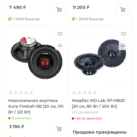
7 490
₽
11 200
₽
+ 149 ₽ бонусов
+ 224 ₽ бонусов
Коаксиальная акустика
Мидбас MD.Lab SP-MB20
Aura Fireball-i82 [20 см, 101
[20 см, 80 Вт / 200 Вт]
Вт / 221 Вт]
НЧ динамики
В наличии
Нет в наличии
3 190
₽
Продажи прекращены