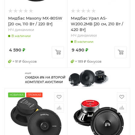
Мидбас Maxony MX-80SW
Мидбас Урал AS-
[20 см, 110 Вт / 220 Вт]
W200.2MB [20 см, 210 Вт /
420 Вт]
НЧ динамики
НЧ динамики
В наличии
В наличии
4 590
₽
9 490
₽
+ 91 ₽ бонусов
+ 189 ₽ бонусов
НОВИНКА
ГРОМКАЯ