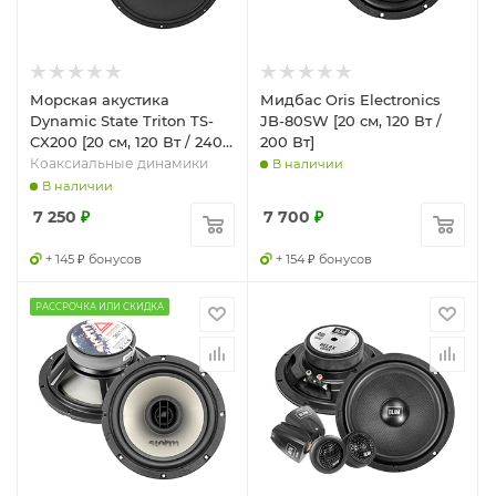
Морская акустика
Мидбас Oris Electronics
Dynamic State Triton TS-
JB-80SW [20 см, 120 Вт /
CX200 [20 см, 120 Вт / 240
200 Вт]
Вт]
Коаксиальные динамики
В наличии
В наличии
7 250
₽
7 700
₽
+ 145 ₽ бонусов
+ 154 ₽ бонусов
РАССРОЧКА ИЛИ СКИДКА