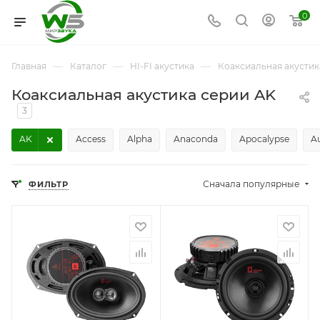
0
—
—
—
Главная
Каталог
HI-FI акустика
Коаксиальная акустик
Коаксиальная акустика серии AK
3
AK
Access
Alpha
Anaconda
Apocalypse
A
Сначала популярные
ФИЛЬТР