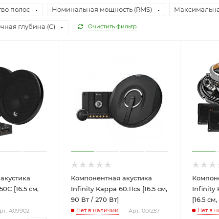
во полос
Номинальная мощность (RMS)
Максимальна
чная глубина (C)
Очистить фильтр
акустика
Компонентная акустика
Компон
50C [16.5 см,
Infinity Kappa 60.11cs [16.5 см,
Infinity
90 Вт / 270 Вт]
[16.5 см
Нет в наличии
Нет в 
рт.: A09902
Арт.: 001257