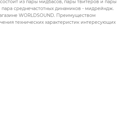
состоит из пары мидбасов, пары твитеров и пары
 пара среднечастотных динамиков - мидрейндж.
т-магазине WORLDSOUND. Преимуществом
учения технических характеристик интересующих