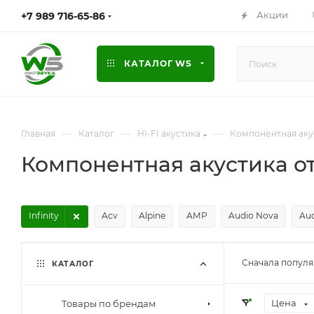
Акции
+7 989 716-65-86
КАТАЛОГ WS
—
—
—
Главная
Каталог
HI-FI акустика
Компонентная аку
Компонентная акустика от 
Infinity
Acv
Alpine
AMP
Audio Nova
Au
Сначала попул
КАТАЛОГ
Цена
Товары по брендам