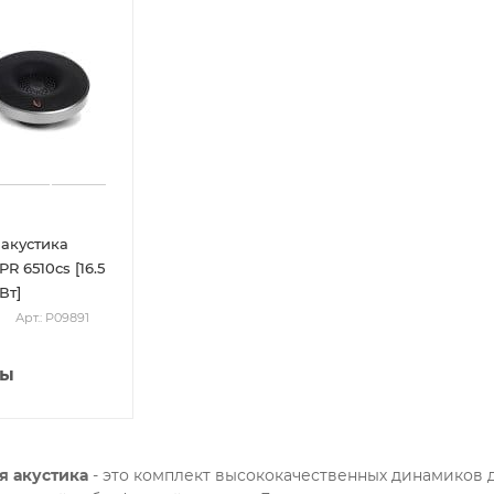
акустика
PR 6510cs [16.5
Вт]
Арт.: P09891
ны
я акустика
- это комплект высококачественных динамиков д