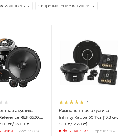
я мощность
Сопротивление катушки
2
ентная акустика
Компонентная акустика
 Reference REF 6530cx
Infinity Kappa 50.11cs [13.3 см,
, 90 Вт / 270 Вт]
85 Вт / 255 Вт]
наличии
Нет в наличии
Арт.: I09890
Арт.: K09857