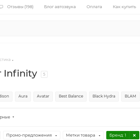
Отзывы (198)
Блог автозвука
Оплата
Как купить
стика
Infinity
5
dison
Aura
Avatar
Best Balance
Black Hydra
BLAM
ярные
Промо-предложения
Метки товара
Бренд
: 1