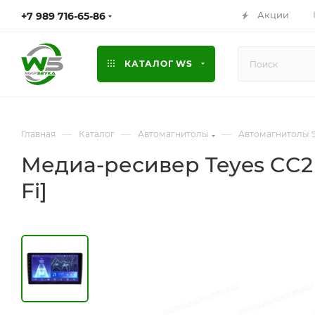
Акции
+7 989 716-65-86
КАТАЛОГ WS
—
—
—
Главная
Каталог
Автомагнитолы
Автомагнитолы 9
Медиа-ресивер Teyes CC2 P
Fi]