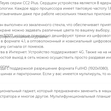
yes серии CC2 Plus. Сердцем устройства является 8 ядер
огии. Каждое ядро процессора имеет тактовую частоту 1.8 
и отзывчивым даже при работе нескольких тяжелых приложе
н выполнен из закаленного стекла, что обеспечивает прия
экране можно задавать различные цвета по вашему выбору.
m32107, которые прекрасно дешифруют треки из цифровог
профессиональном уровне.
 в формате 4.1, а оптоволоконный и коаксиальный цифрово
ачу сигнала от помехов.
тва в Интернет. Устройство поддерживает 4G. Также на на 
ростой выход в сеть можно осуществить просто раздавая ин
огии.
да с поддержкой разрешение формата FullHD (1920х1080).
инах и парктроники. Если у вас имеется мультируль, то к
циональный гаджет, который предназначен заменить в маш
стратора и многое другое. Мультифункциональный планшет