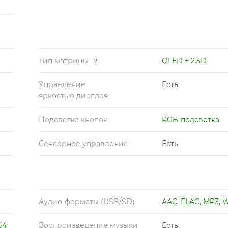
Тип матрицы
QLED + 2.5D
?
Управление
Есть
яркостью дисплея
Подсветка кнопок
RGB-подсветка
Сенсорное управление
Есть
Аудио-форматы (USB/SD)
AAC
,
FLAC
,
MP3
,
G4
Воспроизведение музыки
Есть