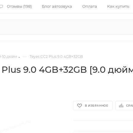
Отзывы (198)
Блог автозвука
Оплата
Как купить
—
-10 дюйм
Teyes CC2 Plus 9.0 4GB+32GB
lus 9.0 4GB+32GB [9.0 дюйм,
В ИЗБРАННОЕ
СРА