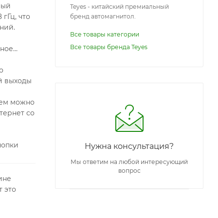
ный
Teyes - китайский премиальный
гГц, что
бренд автомагнитол.
ний.
Все товары категории
Все товары бренда Teyes
тное
о
й выходы
нем можно
тернет со
нопки
Нужна консультация?
Мы ответим на любой интересующий
вопрос
ине
 это