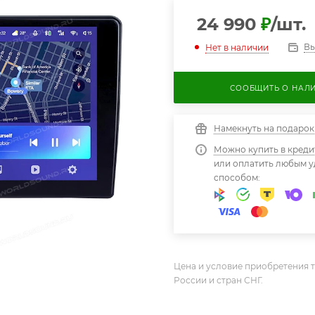
24 990
₽
/шт.
Вы
Нет в наличии
СООБЩИТЬ О НАЛ
Намекнуть на подарок
Можно купить в креди
или оплатить любым 
способом:
Цена и условие приобретения т
России и стран СНГ.