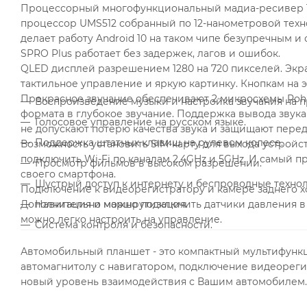
Процессорный многофункциональный мадиа-ресивер Te
процессор UMS512 собранный по 12-нанометровой технол
делает работу Android 10 на таком чипе безупречным 
SPRO Plus работает без задержек, лагов и ошибок.
QLED дисплей разрешением 1280 на 720 пикселей. Экра
тактильное управление и яркую картинку. Кнопкам на 
Прекрасное звучание обеспечивают 2 микросхемы Roh
Воспроизведение музыки и настройка звучания на 
формата в глубокое звучание. Поддержка вывода звука
Голосовое управление на русском языке.
не допускают потерю качества звука и защищают перед
Поддержка штатных клавиш на рулевом колесе.
Возможность установить SIM-карту для выхода устройс
подключить Wi-Fi по каналам 2.4GHz и 5GHz. И самый п
Просмотр фильмов в высоком разрешении.
своего смартфона.
Шустрый доступ к интернету и беспроводные технол
Подключение к видеорегистратору и камере заднего хо
Дополнительно можно подключить датчики давления в ш
Навигация и маршрутизация.
можно легко настроить на управление.
Система контроля и безопасности.
Автомобильный планшет - это компактный мультифунк
автомагнитолу c навигатором, подключение видеореги
новый уровень взаимодействия с Вашим автомобилем.