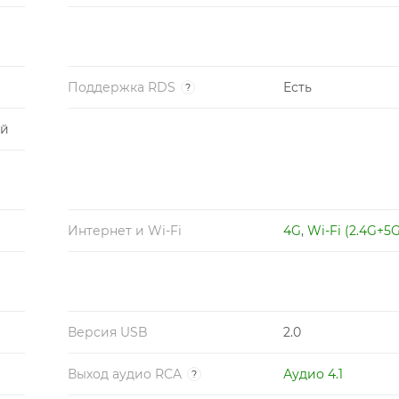
Поддержка RDS
Есть
?
ий
Интернет и Wi-Fi
4G
,
Wi-Fi (2.4G+5G
Версия USB
2.0
Выход aудио RCA
Аудио 4.1
?