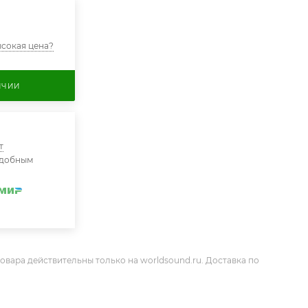
сокая цена?
ИЧИИ
т
удобным
овара действительны только на worldsound.ru. Доставка по