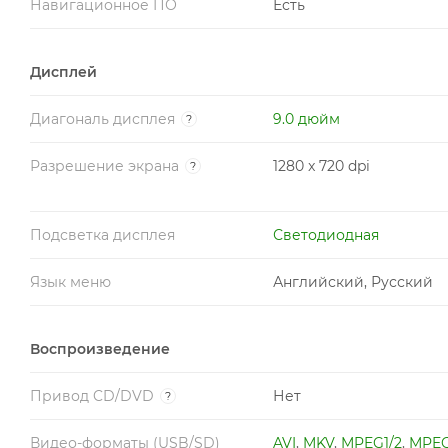
Навигационное ПО
Есть
Дисплей
Диагональ дисплея
9.0 дюйм
?
Разрешение экрана
1280 x 720 dpi
?
Подсветка дисплея
Светодиодная
Язык меню
Английский, Русский
Воспроизведение
Привод CD/DVD
Нет
?
Видео-форматы (USB/SD)
AVI
,
MKV
,
MPEG1/2
,
MPE