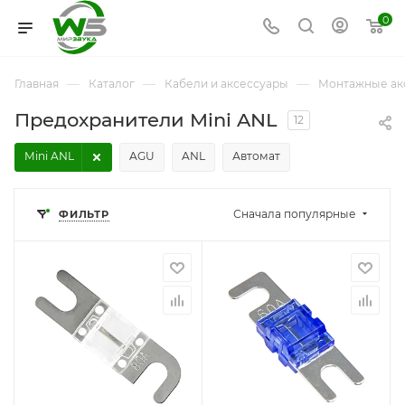
0
—
—
—
Главная
Каталог
Кабели и аксессуары
Монтажные ак
Предохранители Mini ANL
12
Mini ANL
AGU
ANL
Автомат
Сначала популярные
ФИЛЬТР