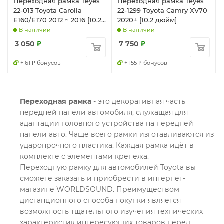
Переходная рамка Teyes
Переходная рамка Teyes
22-013 Toyota Carolla
22-1299 Toyota Camry XV70
E160/E170 2012 ~ 2016 [10.2
2020+ [10.2 дюйм]
дюйм]
В наличии
В наличии
3 050
₽
7 750
₽
+ 61 ₽ бонусов
+ 155 ₽ бонусов
Переходная рамка
- это декоративная часть
передней панели автомобиля, служащая для
адаптации головного устройства на передней
панели авто. Чаще всего рамки изготавливаются из
ударопрочного пластика. Каждая рамка идёт в
комплекте с элементами крепежа.
Переходную рамку для автомобилей Toyota вы
сможете заказать и приобрести в интернет-
магазине WORLDSOUND. Преимуществом
дистанционного способа покупки является
возможность тщательного изучения технических
характеристик интересующих товаров перед