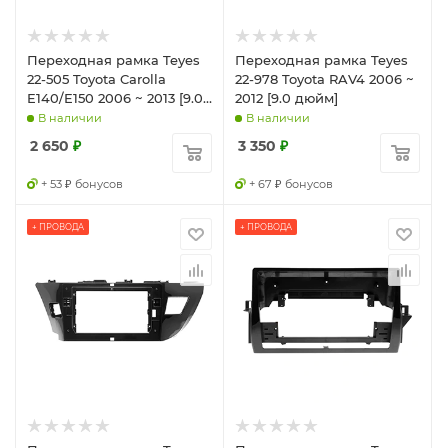
Переходная рамка Teyes
Переходная рамка Teyes
22-505 Toyota Carolla
22-978 Toyota RAV4 2006 ~
E140/E150 2006 ~ 2013 [9.0
2012 [9.0 дюйм]
дюйм]
В наличии
В наличии
2 650
₽
3 350
₽
+ 53 ₽ бонусов
+ 67 ₽ бонусов
+ ПРОВОДА
+ ПРОВОДА