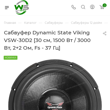
0
—
—
—
—
Главная
Каталог
Сабвуферы
Сабвуферы 12 дюйм
Сабвуфер Dynamic State Viking
VSW-30D2 [30 см, 1500 Вт / 3000
Вт, 2+2 Ом, Fs - 37 Гц]
НОВИНКА