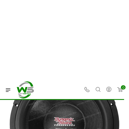
0
—
—
—
—
Главная
Каталог
Сабвуферы
Сабвуферы 12 дюйм
Сабвуфер Dynamic State Viking
VSW-322 [30 см, 1300 Вт / 2600 Вт,
2+2 Ом, Fs - 37 Гц]