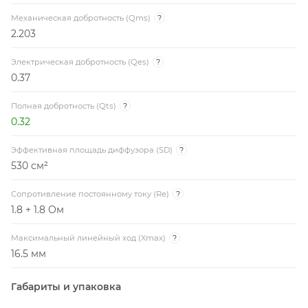
Механическая добротность (Qms)
?
2.203
Электрическая добротность (Qes)
?
0.37
Полная добротность (Qts)
?
0.32
Эффективная площадь диффузора (SD)
?
530 см²
Сопротивление постоянному току (Re)
?
1.8 + 1.8 Ом
Максимальный линейный ход (Xmax)
?
16.5 мм
Габариты и упаковка