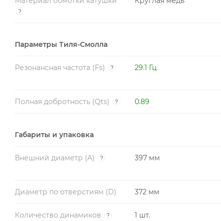
Материал обмотки катушки
Круглая медь
?
Параметры Тиля-Смолла
Резонансная частота (Fs)
29.1 Гц
?
Полная добротность (Qts)
0.89
?
Габариты и упаковка
Внешний диаметр (A)
397 мм
?
Диаметр по отверстиям (D)
372 мм
Количество динамиков
1 шт.
?