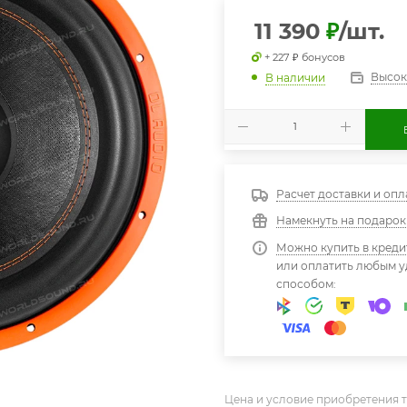
11 390
₽
/шт.
+ 227 ₽ бонусов
Высок
В наличии
Расчет доставки и опл
Намекнуть на подарок
Можно купить в креди
или оплатить любым 
способом:
Цена и условие приобретения т