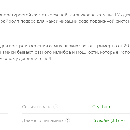
мпературостойкая четырехслойная звуковая катушка 1.75 дю
хайролл подвес для максимизации хода подвижной систе
для воспроизведения самых низких частот, примерно от 20 д
намики бывают разного калибра и мощности, которые исп
уковому давлению - SPL.
Серия товара
Gryphon
?
Диаметр динамика
15 дюйм (38 см)
?