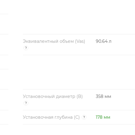
Эквивалентный объем (Vas)
90.64 л
?
Установочный диаметр (B)
358 мм
?
Установочная глубина (C)
178 мм
?