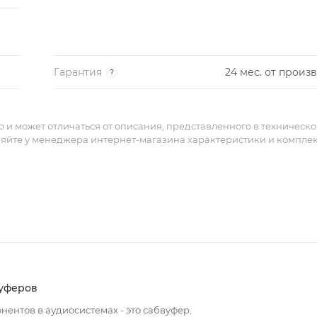
Гарантия
24 мес. от произ
?
и может отличаться от описания, представленного в техническ
няйте у менеджера интернет-магазина характеристики и компле
уферов
ентов в аудиосистемах - это сабвуфер.