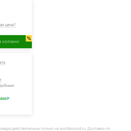
ая цена?
В КОРЗИНУ
ата
т
удобным
овара действительны только на worldsound.ru. Доставка по