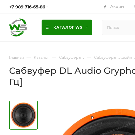
Акции
+7 989 716-65-86
КАТАЛОГ WS
—
—
—
Главная
Каталог
Сабвуферы
Сабвуферы 15 дюйм
Сабвуфер DL Audio Gryphon L
Гц]