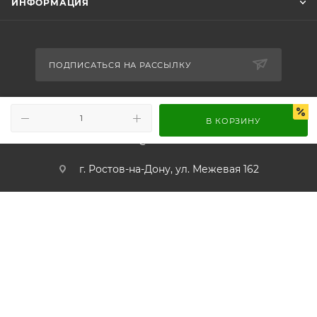
ИНФОРМАЦИЯ
ПОДПИСАТЬСЯ НА РАССЫЛКУ
+7 989 716-65-86
В КОРЗИНУ
info@worldsound.ru
г. Ростов-на-Дону, ул. Межевая 162
© 2026 WORLDSOUND.RU, Интернет-магазин мир автозвука
Запрещено использование материалов сайта, а также элементов дизайна,
без согласия правообладателя.