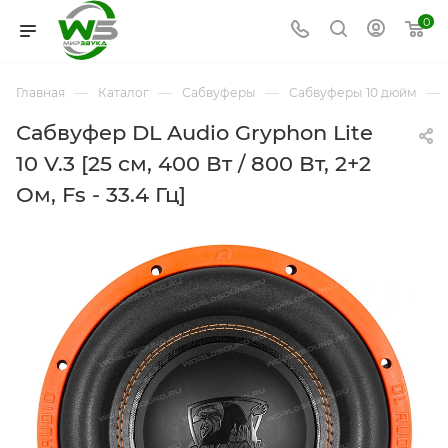
0
—
—
—
—
Главная
Каталог
Сабвуферы
Сабвуферы 10 дюйм
Сабвуфер DL Audio Gryphon Lite
10 V.3 [25 см, 400 Вт / 800 Вт, 2+2
Ом, Fs - 33.4 Гц]