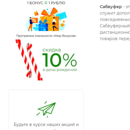
Сабвуфер
- э
служит допол
повседневных
Сабвуферный 
дистанционно
товаров перед
Будьте в курсе наших акций и