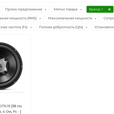
Промо-предложения
Метки товара
Бренд
: 1
ьная мощность (RMS)
Максимальная мощность
Сопро
ная частота (Fs)
Полная добротность (Qts)
Установочн
T5-15 [38 см,
, 4 Ом, Fs - ]