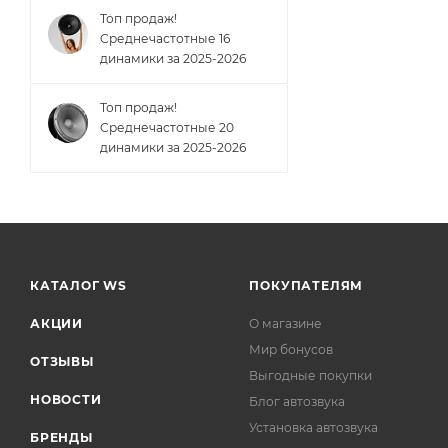
Топ продаж!
Cреднечастотные 16
динамики за 2025-2026
Топ продаж!
Cреднечастотные 20
динамики за 2025-2026
КАТАЛОГ WS
ПОКУПАТЕЛЯМ
АКЦИИ
О магазине
Мир бонусов
ОТЗЫВЫ
Выгодные покупки
НОВОСТИ
Блог автозвука
Установка автозвука
БРЕНДЫ