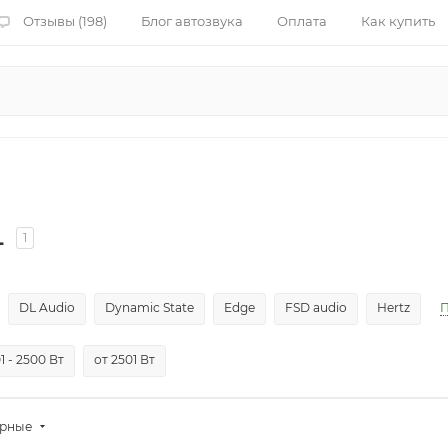
Отзывы (198)
Блог автозвука
Оплата
Как купить
L
1
DL Audio
Dynamic State
Edge
FSD audio
Hertz
П
1 - 2500 Вт
от 2501 Вт
ярные