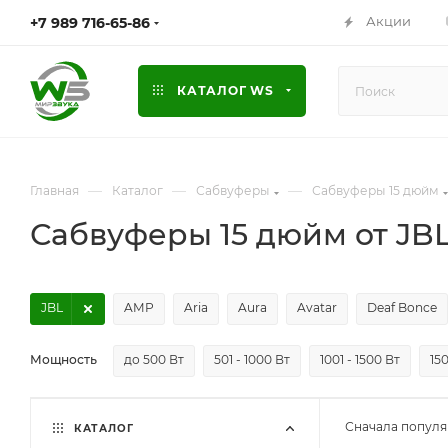
Акции
+7 989 716-65-86
КАТАЛОГ WS
—
—
—
Главная
Каталог
Сабвуферы
Сабвуферы 15 дюйм
Сабвуферы 15 дюйм от JB
JBL
AMP
Aria
Aura
Avatar
Deaf Bonce
Мощность
до 500 Вт
501 - 1000 Вт
1001 - 1500 Вт
150
Сначала попул
КАТАЛОГ