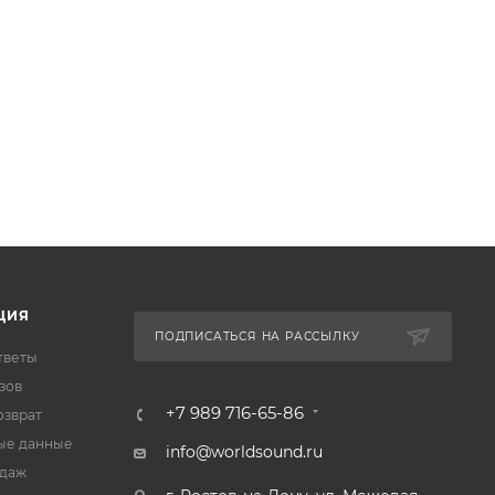
ЦИЯ
ПОДПИСАТЬСЯ НА РАССЫЛКУ
тветы
зов
+7 989 716-65-86
озврат
ые данные
info@worldsound.ru
одаж