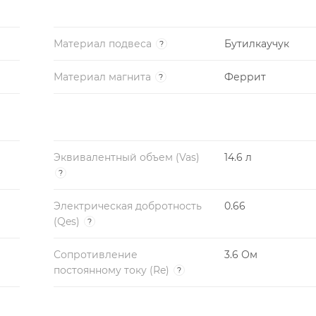
Материал подвеса
Бутилкаучук
?
Материал магнита
Феррит
?
Эквивалентный объем (Vas)
14.6 л
?
Электрическая добротность
0.66
(Qes)
?
Сопротивление
3.6 Ом
постоянному току (Re)
?