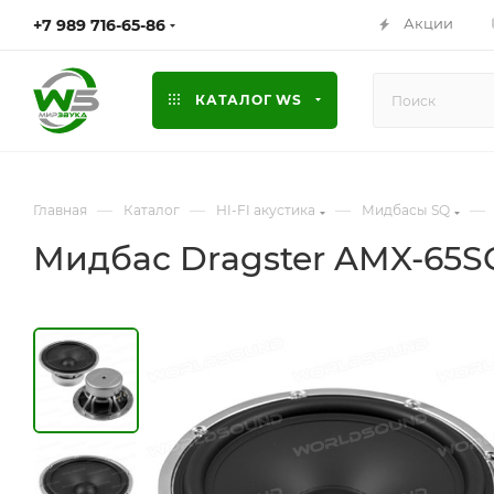
Акции
+7 989 716-65-86
КАТАЛОГ WS
—
—
—
—
Главная
Каталог
HI-FI акустика
Мидбасы SQ
Мидбас Dragster AMX-65SQ [