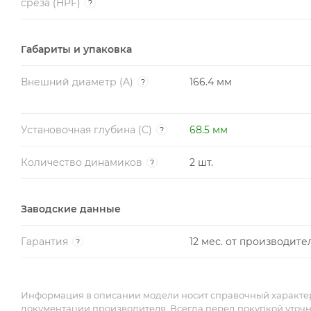
среза (HPF)
?
Габариты и упаковка
Внешний диаметр (A)
166.4 мм
?
Установочная глубина (C)
68.5 мм
?
Количество динамиков
2 шт.
?
Заводские данные
Гарантия
12 мес. от производите
?
Информация в описании модели носит справочный характер 
документации производителя. Всегда перед покупкой уточ