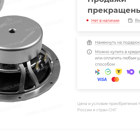
прекращен
Вы
Нет в наличии
Намекнуть на подарок
Можно купить в креди
или оплатить любым 
способом:
Цена и условие приобретения т
России и стран СНГ.