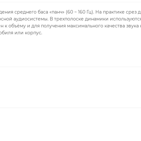
ния среднего баса «панч» (60 ~ 160 Гц). На практике срез
сной аудиосистемы. В трехполоске динамики используются
ен к объёму и для получения максимального качества звука
обиля или корпус.