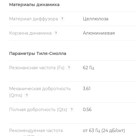
Материалы динамика
Материал диффузора
Целлюлоза
?
Корзина динамика
Алюминиевая
?
Параметры Тиля-Смолла
Резонансная частота (Fs)
62 Гц
?
Механическая добротность
3.61
(Qms)
?
Полная добротность (Qts)
0.56
?
Рекомендуемая частота
от 63 Гц (24 дБ/окт)