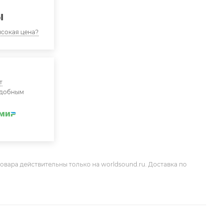
ы
сокая цена?
т
удобным
овара действительны только на worldsound.ru. Доставка по