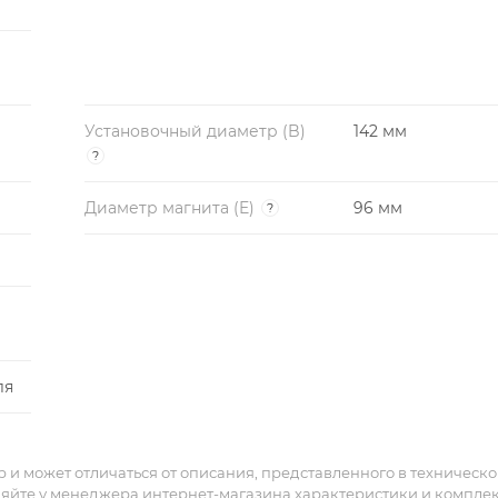
Установочный диаметр (B)
142 мм
?
Диаметр магнита (E)
96 мм
?
ля
и может отличаться от описания, представленного в техническ
няйте у менеджера интернет-магазина характеристики и компле