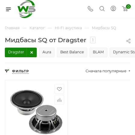
0
—
—
—
Главная
Каталог
HI-FI акустика
Мидбасы SQ
Мидбасы SQ от Dragster
1
Dragster
Aura
Best Balance
BLAM
Dynamic St
Сначала популярные
ФИЛЬТР