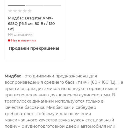
Мидбас Dragster AMX-
65SQ [16.5 см, 80 Вт / 150
Вт]
НЧ динамики
Нет в наличии
Продажи прекращены
Мидбас
- это динамики предназначены для
воспроизведения среднего баса «панч» (60 ~ 160 Гц). На
практике срез динамиков используют гораздо выше
при использовании двухполосной аудиосистемы. В
трехполоске динамики используются только в
качестве басовика. Мидбас как и сабвуфер
требователен к объёму и для получения
максимального качества звука нужен специальный
подиум с аудиоподготовкой двери автомобиля или