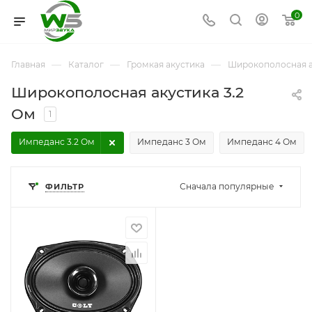
0
—
—
—
Главная
Каталог
Громкая акустика
Широкополосная а
Широкополосная акустика 3.2
Ом
1
Импеданс 3.2 Ом
Импеданс 3 Ом
Импеданс 4 Ом
Сначала популярные
ФИЛЬТР