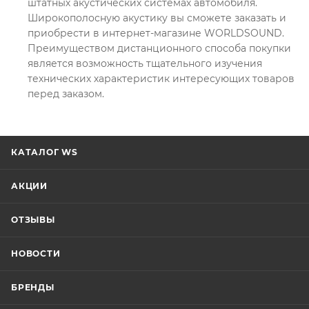
штатных акустических системах автомобиля.
Широкополосную акустику вы сможете заказать и
приобрести в интернет-магазине WORLDSOUND.
Преимуществом дистанционного способа покупки
является возможность тщательного изучения
технических характеристик интересующих товаров
перед заказом.
КАТАЛОГ WS
АКЦИИ
ОТЗЫВЫ
НОВОСТИ
БРЕНДЫ