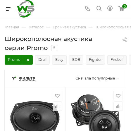
0
—
—
—
Главная
Каталог
Громкая акустика
Широкополосная а
Широкополосная акустика
серии Promo
5
Promo
Drall
Easy
EDB
Fighter
Fireball
Сначала популярные
ФИЛЬТР