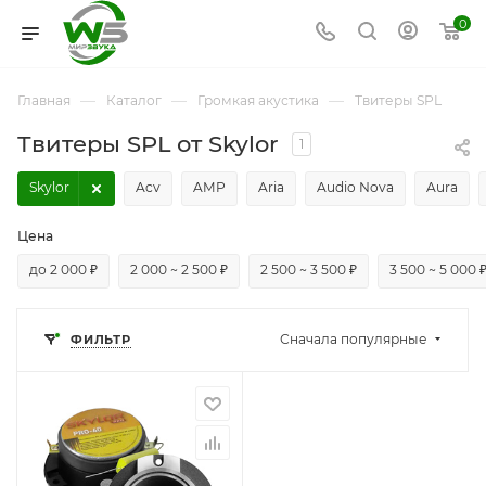
0
—
—
—
Главная
Каталог
Громкая акустика
Твитеры SPL
Твитеры SPL от Skylor
1
Skylor
Acv
AMP
Aria
Audio Nova
Aura
Цена
до 2 000 ₽
2 000 ~ 2 500 ₽
2 500 ~ 3 500 ₽
3 500 ~ 5 000 
Сначала популярные
ФИЛЬТР