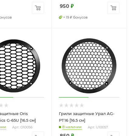
950
₽
бонусов
+ 19 ₽ бонусов
ащитные Oris
Грили защитные Урал AG-
ics G-65U [16.5 см]
PT16 [16.5 см]
чии
В наличии
Арт.: O10056
Арт.: U10057
850
₽