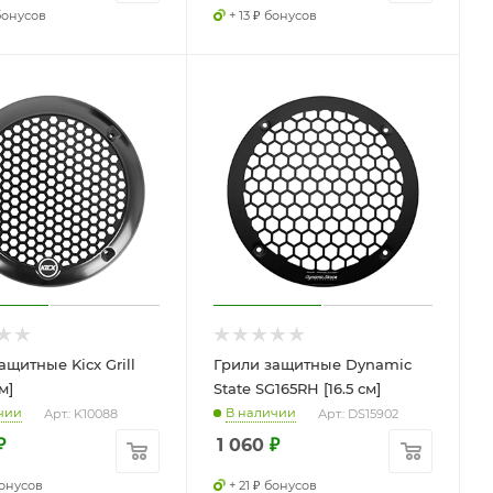
 бонусов
+ 13 ₽ бонусов
ащитные Kicx Grill
Грили защитные Dynamic
м]
State SG165RH [16.5 см]
чии
В наличии
Арт.: K10088
Арт.: DS15902
₽
1 060
₽
бонусов
+ 21 ₽ бонусов