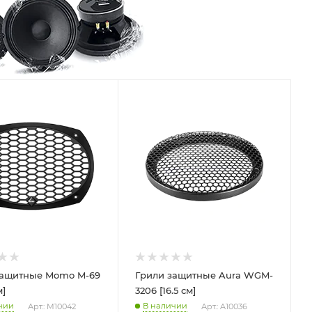
защитные Momo M-69
Грили защитные Aura WGM-
м]
3206 [16.5 см]
чии
В наличии
Арт.: M10042
Арт.: A10036