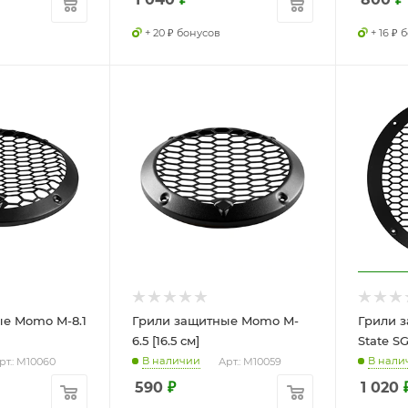
+ 20 ₽ бонусов
+ 16 ₽ 
е Momo M-8.1
Грили защитные Momo M-
Грили 
6.5 [16.5 см]
State SG
В наличии
В нали
рт.: M10060
Арт.: M10059
590
₽
1 020