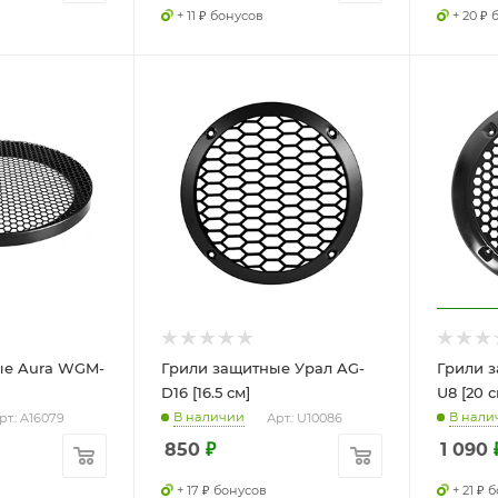
+ 11 ₽ бонусов
+ 20 ₽
ые Aura WGM-
Грили защитные Урал AG-
Грили з
D16 [16.5 см]
U8 [20 с
В наличии
В нали
рт.: A16079
Арт.: U10086
850
₽
1 090
+ 17 ₽ бонусов
+ 21 ₽ 