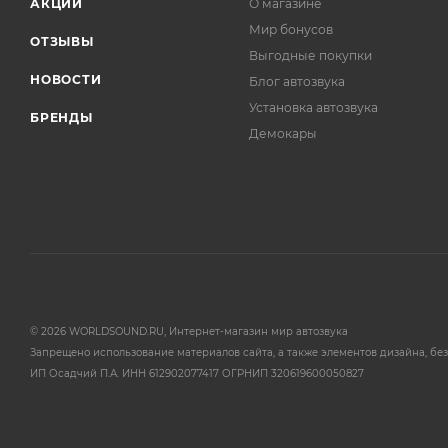
АКЦИИ
О магазине
Мир бонусов
ОТЗЫВЫ
Выгодные покупки
НОВОСТИ
Блог автозвука
Установка автозвука
БРЕНДЫ
Демокары
© 2026 WORLDSOUND.RU, Интернет-магазин мир автозвука
Запрещено использование материалов сайта, а также элементов дизайна, без
ИП Осадчий П.А. ИНН 612902077417 ОГРНИП 320619600050827