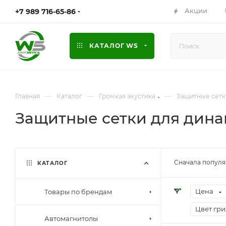
Акции
+7 989 716-65-86
КАТАЛОГ WS
—
—
—
Главная
Каталог
Громкая акустика
Защитные сетк
Защитные сетки для дин
Сначала попул
КАТАЛОГ
Цена
Товары по брендам
Цвет гр
Автомагнитолы