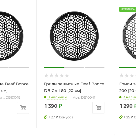
НОВИНКА
е Deaf Bonce
Грили защитные Deaf Bonce
Грили 
5 см]
DB Grill 80 [20 см]
200 [20 
В наличии
В нали
рт.: DB10048
Арт.: DB10047
1 390
₽
1 290
+ 27 ₽ бонусов
+ 25 ₽ 