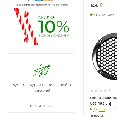
650
₽
+ 13 ₽ бонусов
Будьте в курсе наших акций и
новостей
Грили защитные
U65 [16.5 см]
ПОДПИСАТЬСЯ
В наличии
А
850
₽