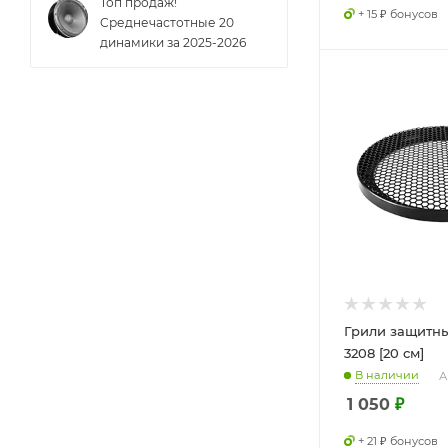
Топ продаж!
+ 15 ₽ бонусов
Cреднечастотные 20
динамики за 2025-2026
Грили защитн
3208 [20 см]
В наличии
А
1 050
₽
+ 21 ₽ бонусов