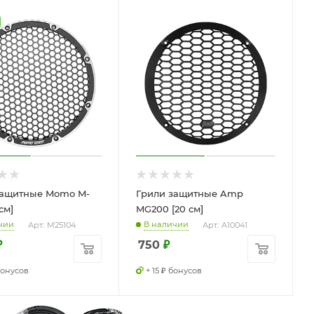
защитные Momo M-
Грили защитные Amp
см]
MG200 [20 см]
чии
В наличии
Арт.: M25104
Арт.: A10041
₽
750
₽
бонусов
+ 15 ₽ бонусов