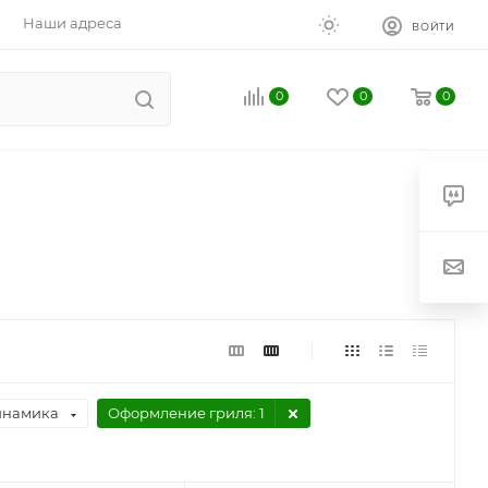
Наши адреса
ВОЙТИ
0
0
0
инамика
Оформление гриля
: 1