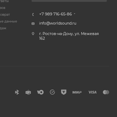
тветы
зов
+7 989 716-65-86
озврат
ые данные
info@worldsound.ru
одаж
г. Ростов-на-Дону, ул. Межевая
162