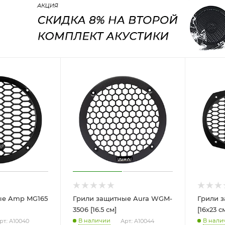
ые Amp MG165
Грили защитные Aura WGM-
Грили 
3506 [16.5 см]
[16x23 с
В наличии
В нали
рт.: A10040
Арт.: A10044