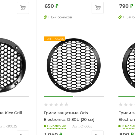
650
₽
790
₽
+ 13 ₽ бонусов
+ 15 ₽ 
ТОП ПРОДАЖ
 Kicx Grill
Грили защитные Oris
Грили з
Electronics G-80U [20 см]
Electron
В наличии
В нали
рт.: K10035
Арт.: O10055
1 040
₽
800
₽