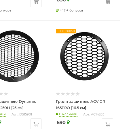
бонусов
+ 17 ₽ бонусов
ТОП ПРОДАЖ
защитные Dynamic
Грили защитные ACV GR-
250H [25 см]
165PRO [16.5 см]
чии
В наличии
Арт.: DS15901
Арт.: AC14263
₽
690
₽