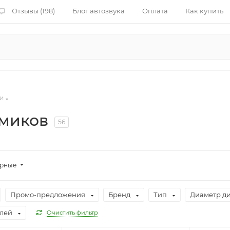
Отзывы (198)
Блог автозвука
Оплата
Как купить
и
амиков
56
ярные
Промо-предложения
Бренд
Тип
Диаметр д
илей
Очистить фильтр