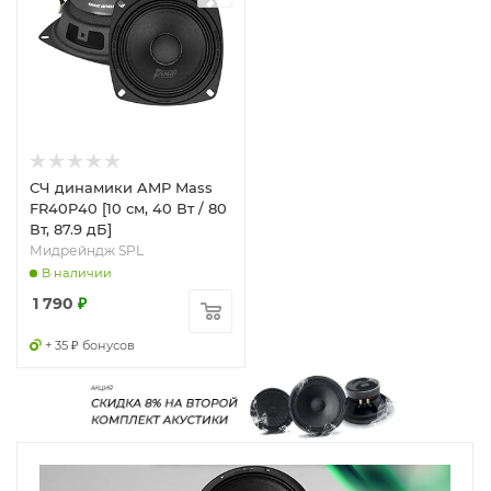
СЧ динамики AMP Mass
FR40P40 [10 см, 40 Вт / 80
Вт, 87.9 дБ]
Мидрейндж SPL
В наличии
1 790
₽
+ 35 ₽ бонусов