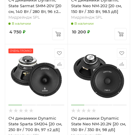
СЧ динамики Dynamic
СЧ динамики Dynamic
State Sarmat SMM-20V [20
State Neo NM-202 [20 см,
см, 140 Вт / 280 Вт, 96 ±2
150 Вт / 350 Вт, 98.5 дБ]
дБ]
Мидрейндж SPL
Мидрейндж SPL
В наличии
В наличии
4 750
₽
10 200
₽
ОЧЕНЬ ГРОМКО
СЧ динамики Dynamic
СЧ динамики Dynamic
State Sparta SM204 [20 см,
State Neo NM-20.2N [20 см,
250 Вт / 700 Вт, 97 ±2 дБ]
150 Вт / 350 Вт, 98 дБ]