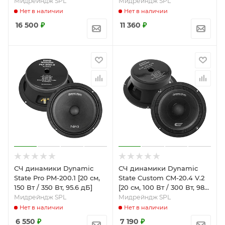
Мидрейндж SPL
Мидрейндж SPL
Нет в наличии
Нет в наличии
16 500
₽
11 360
₽
СЧ динамики Dynamic
СЧ динамики Dynamic
State Pro PM-200.1 [20 см,
State Custom CM-20.4 V.2
150 Вт / 350 Вт, 95.6 дБ]
[20 см, 100 Вт / 300 Вт, 98
дБ]
Мидрейндж SPL
Мидрейндж SPL
Нет в наличии
Нет в наличии
6 550
₽
7 190
₽