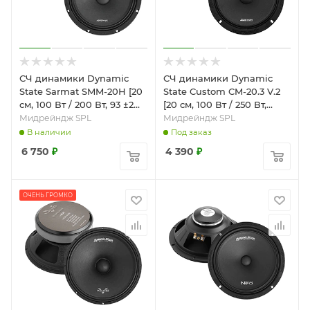
СЧ динамики Dynamic
СЧ динамики Dynamic
State Sarmat SMM-20H [20
State Custom CM-20.3 V.2
см, 100 Вт / 200 Вт, 93 ±2
[20 см, 100 Вт / 250 Вт,
дБ]
94±2 дБ]
Мидрейндж SPL
Мидрейндж SPL
В наличии
Под заказ
6 750
₽
4 390
₽
ОЧЕНЬ ГРОМКО