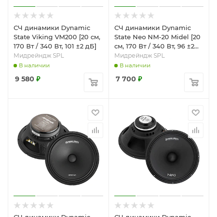
СЧ динамики Dynamic
СЧ динамики Dynamic
State Viking VM200 [20 см,
State Neo NM-20 Midel [20
170 Вт / 340 Вт, 101 ±2 дБ]
см, 170 Вт / 340 Вт, 96 ±2
дБ]
Мидрейндж SPL
Мидрейндж SPL
В наличии
В наличии
9 580
₽
7 700
₽