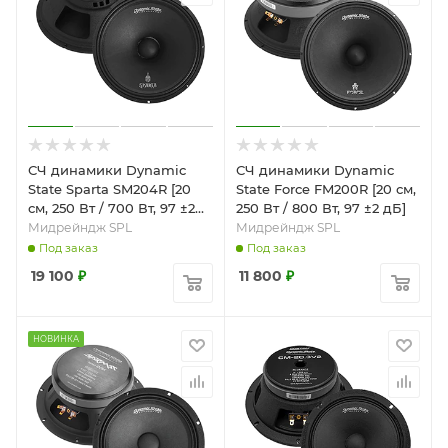
СЧ динамики Dynamic
СЧ динамики Dynamic
State Sparta SM204R [20
State Force FM200R [20 см,
см, 250 Вт / 700 Вт, 97 ±2
250 Вт / 800 Вт, 97 ±2 дБ]
дБ]
Мидрейндж SPL
Мидрейндж SPL
Под заказ
Под заказ
19 100
₽
11 800
₽
НОВИНКА