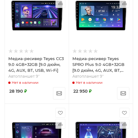
Медиа-ресивер Teyes CC3
Медиа-ресивер Teyes
9.0 4GB+32GB [9.0 дюйм,
SPRO Plus 9.0 4GB+32GB
4G, AUX, BT, USB, Wi-Fi]
[9.0 дюйм, 4G, AUX, BT,
USB, Wi-Fi]
Автопланшет 9''
Автопланшет 9''
Нет в наличии
Нет в наличии
28 190
₽
22 950
₽