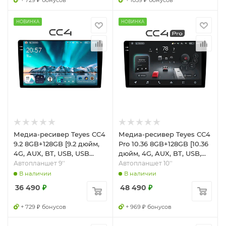
+ 729 ₽ бонусов
+ 1059 ₽ бонусов
НОВИНКА
НОВИНКА
Медиа-ресивер Teyes CC4
Медиа-ресивер Teyes CC4
9.2 8GB+128GB [9.2 дюйм,
Pro 10.36 8GB+128GB [10.36
4G, AUX, BT, USB, USB
дюйм, 4G, AUX, BT, USB,
Type-C, Wi-Fi]
Wi-Fi]
Автопланшет 9''
Автопланшет 10''
В наличии
В наличии
36 490
₽
48 490
₽
+ 729 ₽ бонусов
+ 969 ₽ бонусов