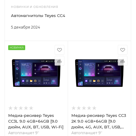
НОВИНКИ И ОБНОВЛЕНИЯ
Автомагнитолы Teyes CC4
5 декабря 2024
НОВИНКА
Медиа-ресивер Teyes
Медиа-ресивер Teyes CC3
CC3L 9.0 4GB+64GB [9.0
2K 9.0 4GB+64GB [9.0
дюйм, AUX, BT, USB, Wi-Fi]
дюйм, 4G, AUX, BT, USB,
Wi-Fi]
Автопланшет 9''
Автопланшет 9''