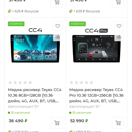
31 490
₽
31 490
₽
+ 629 ₽ бонусов
+ 629 ₽ бонусов
НОВИНКА
НОВИНКА
Медиа-ресивер Teyes CC4
Медиа-ресивер Teyes CC4
10.36 8GB+128GB [10.36
Pro 10.36 12GB+256GB [10.36
дюйм, 4G, AUX, BT, USB,
дюйм, 4G, AUX, BT, USB,
USB Type-C, Wi-Fi]
Wi-Fi]
Автопланшет 10''
Автопланшет 10''
В наличии
В наличии
36 490
₽
52 990
₽