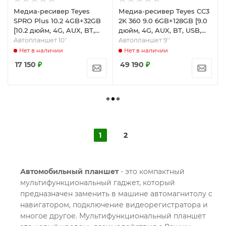
Медиа-ресивер Teyes
Медиа-ресивер Teyes CC3
SPRO Plus 10.2 4GB+32GB
2K 360 9.0 6GB+128GB [9.0
[10.2 дюйм, 4G, AUX, BT,
дюйм, 4G, AUX, BT, USB,
USB, Wi-Fi]
Wi-Fi]
Автопланшет 10''
Автопланшет 9''
Нет в наличии
Нет в наличии
17 150
₽
49 190
₽
1
2
Автомобильный планшет
- это компактный
мультифункциональный гаджет, который
предназначен заменить в машине автомагнитолу c
навигатором, подключение видеорегистратора и
многое другое. Мультифункциональный планшет