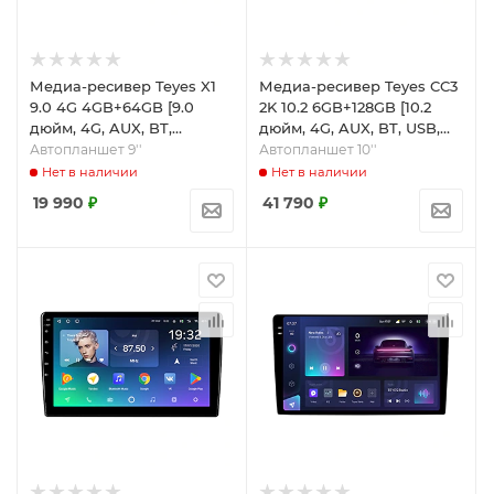
Медиа-ресивер Teyes X1
Медиа-ресивер Teyes CC3
9.0 4G 4GB+64GB [9.0
2K 10.2 6GB+128GB [10.2
дюйм, 4G, AUX, BT,
дюйм, 4G, AUX, BT, USB,
MicroSD, USB, Wi-Fi]
Wi-Fi]
Автопланшет 9''
Автопланшет 10''
Нет в наличии
Нет в наличии
19 990
₽
41 790
₽