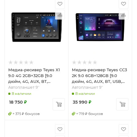
Медиа-ресивер Teyes X1
Медиа-ресивер Teyes CC3
9.0 4G 2GB+32GB [9.0
2K 9.0 6GB+128GB [9.0
дюйм, 4G, AUX, BT,
дюйм, 4G, AUX, BT, USB,
MicroSD, USB, Wi-Fi]
Wi-Fi]
Автопланшет 9''
Автопланшет 9''
В наличии
В наличии
18 750
₽
35 990
₽
+ 375 ₽ бонусов
+ 719 ₽ бонусов