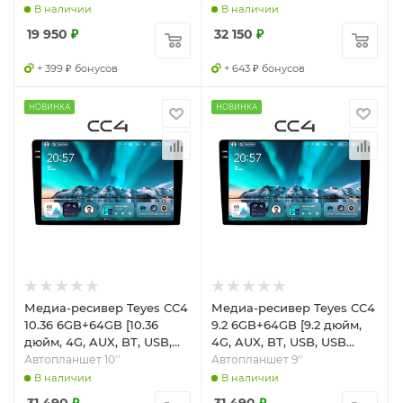
В наличии
В наличии
19 950
₽
32 150
₽
+ 399 ₽ бонусов
+ 643 ₽ бонусов
НОВИНКА
НОВИНКА
Медиа-ресивер Teyes CC4
Медиа-ресивер Teyes CC4
10.36 6GB+64GB [10.36
9.2 6GB+64GB [9.2 дюйм,
дюйм, 4G, AUX, BT, USB,
4G, AUX, BT, USB, USB
USB Type-C, Wi-Fi]
Type-C, Wi-Fi]
Автопланшет 10''
Автопланшет 9''
В наличии
В наличии