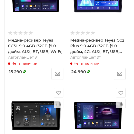
Медиа-ресивер Teyes
Медиа-ресивер Teyes CC2
CC3L 9.0 4GB+32GB [9.0
Plus 9.0 4GB+32GB [9.0
дюйм, AUX, BT, USB, Wi-Fi]
дюйм, 4G, AUX, BT, USB,
Wi-Fi]
Автопланшет 9''
Автопланшет 9''
Нет в наличии
Нет в наличии
15 290
₽
24 990
₽