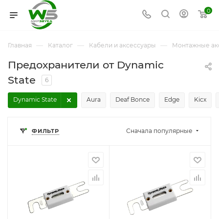
0
—
—
—
Главная
Каталог
Кабели и аксессуары
Монтажные ак
Предохранители от Dynamic
State
6
Dynamic State
Aura
Deaf Bonce
Edge
Kicx
Сначала популярные
ФИЛЬТР