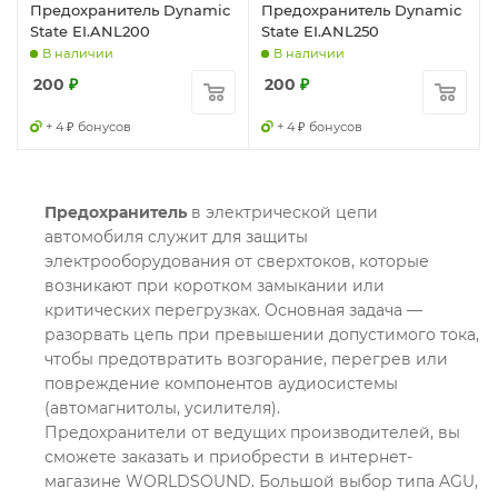
Предохранитель Dynamic
Предохранитель Dynamic
State EI.ANL200
State EI.ANL250
В наличии
В наличии
200
₽
200
₽
+ 4 ₽ бонусов
+ 4 ₽ бонусов
Предохранитель
в электрической цепи
автомобиля служит для защиты
электрооборудования от сверхтоков, которые
возникают при коротком замыкании или
критических перегрузках. Основная задача —
разорвать цепь при превышении допустимого тока,
чтобы предотвратить возгорание, перегрев или
повреждение компонентов аудиосистемы
(автомагнитолы, усилителя).
Предохранители от ведущих производителей, вы
сможете заказать и приобрести в интернет-
магазине WORLDSOUND. Большой выбор типа AGU,