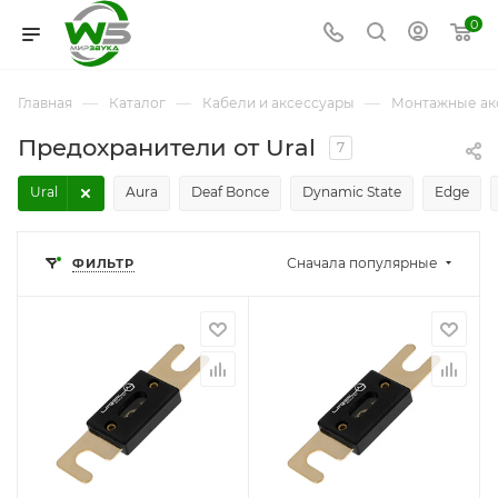
0
—
—
—
Главная
Каталог
Кабели и аксессуары
Монтажные ак
Предохранители от Ural
7
Ural
Aura
Deaf Bonce
Dynamic State
Edge
Сначала популярные
ФИЛЬТР