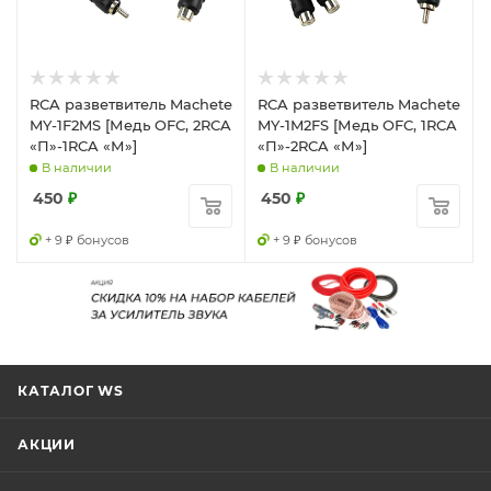
RCA разветвитель Machete
RCA разветвитель Machete
MY-1F2MS [Медь OFC, 2RCA
MY-1M2FS [Медь OFC, 1RCA
«П»-1RCA «М»]
«П»-2RCA «М»]
В наличии
В наличии
450
₽
450
₽
+ 9 ₽ бонусов
+ 9 ₽ бонусов
КАТАЛОГ WS
АКЦИИ