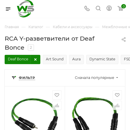
0
—
—
—
Главная
Каталог
Кабели и аксессуары
Межблочные к
RCA Y-разветвители от Deaf
Bonce
2
Deaf Bonce
Art Sound
Aura
Dynamic State
FSD
Сначала популярные
ФИЛЬТР