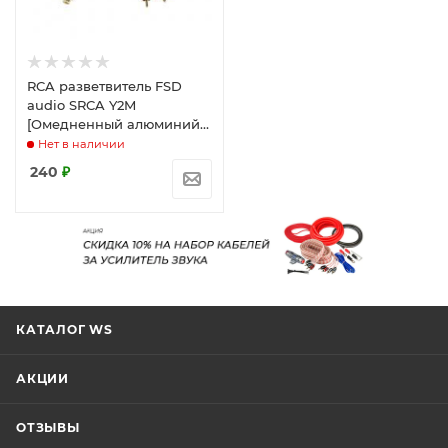
RCA разветвитель FSD
audio SRCA Y2M
[Омедненный алюминий
CCA, 2RCA «П»-1RCA «М»]
Нет в наличии
240
₽
КАТАЛОГ WS
АКЦИИ
ОТЗЫВЫ