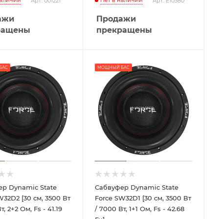
наличии
Нет в наличии
Арт.: 001221
Арт.: E10380
ажи
Продажи
ращены
прекращены
БАС
МОЩНЫЙ БАС
р Dynamic State
Сабвуфер Dynamic State
W32D2 [30 см, 3500 Вт
Force SW32D1 [30 см, 3500 Вт
т, 2+2 Ом, Fs - 41.19
/ 7000 Вт, 1+1 Ом, Fs - 42.68