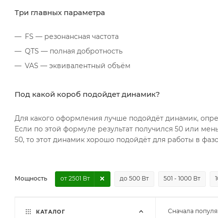
Три главных параметра
FS — резонансная частота
QTS — полная добротность
VAS — эквивалентный объём
Под какой короб подойдет динамик?
Для какого оформления лучше подойдёт динамик, опр
Если по этой формуле результат получился 50 или мень
50, то этот динамик хорошо подойдёт для работы в фаз
Мощность
от 2501 Вт
до 500 Вт
501 - 1000 Вт
1
Сначала попул
КАТАЛОГ