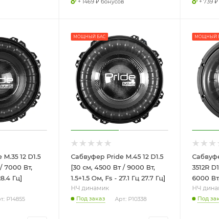
+ 1469 ₽ бонусов
+ 739 
МОЩНЫЙ БАС
МОЩНЫЙ 
M.35 12 D1.5
Сабвуфер Pride M.45 12 D1.5
Сабвуфе
 / 7000 Вт,
[30 см, 4500 Вт / 9000 Вт,
3512R D1
28.4 Гц]
1.5+1.5 Ом, Fs - 27.1 Гц 27.7 Гц]
6000 Вт,
НЧ динамик
НЧ дина
Под заказ
Под за
т.: P14855
Арт.: P10338