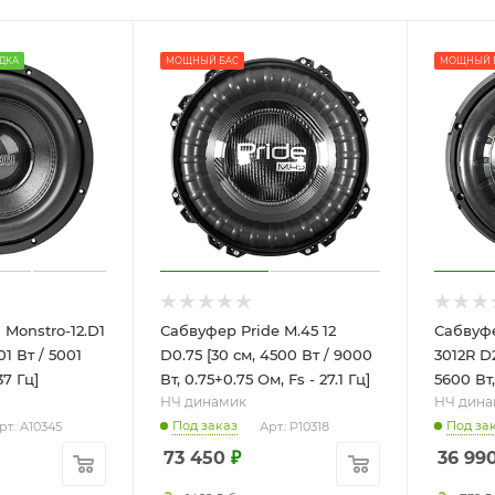
ДКА
МОЩНЫЙ БАС
МОЩНЫЙ 
Monstro-12.D1
Сабвуфер Pride M.45 12
Сабвуфе
01 Вт / 5001
D0.75 [30 см, 4500 Вт / 9000
3012R D2
37 Гц]
Вт, 0.75+0.75 Ом, Fs - 27.1 Гц]
5600 Вт,
НЧ динамик
НЧ дина
Под заказ
Под за
рт.: A10345
Арт.: P10318
73 450
₽
36 99