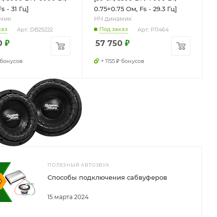
s - 31 Гц]
0.75+0.75 Ом, Fs - 29.3 Гц]
мик
НЧ динамик
каз
Под заказ
Арт.: DB25222
Арт.: P11464
0
₽
57 750
₽
₽ бонусов
+ 1155 ₽ бонусов
ПОЛЕЗНЫЙ АВТОЗВУК
Способы подключения сабвуферов
15 марта 2024