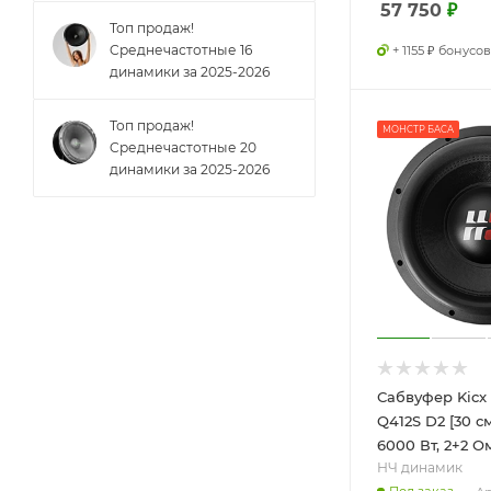
57 750
₽
Топ продаж!
Cреднечастотные 16
+ 1155 ₽ бонусов
динамики за 2025-2026
Топ продаж!
МОНСТР БАСА
Cреднечастотные 20
динамики за 2025-2026
Сабвуфер Kicx
Q412S D2 [30 см
6000 Вт, 2+2 Ом,
НЧ динамик