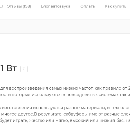
Отзывы (198)
Блог автозвука
Оплата
Как купить
1 Вт
21
для воспроизведения самых низких частот, как правило от 
сти которые используются в повседневных системах так и
х изготовления используются разные материалы, и технолог
и многое другое.В результате, сабвуферы имеют разные эл
удет играть, жестко или мягко, высокий или низкий бас, н