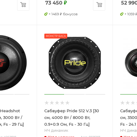
73 450
₽
52 99
+ 1469 ₽ бонусов
+ 1059
МОНСТР БАСА
 Headshot
Сабвуфер Pride S12 V.3 [30
Сабвуфе
, 3000 Вт /
см, 4000 Вт / 8000 Вт,
см, 3500
 Fs - 29 Гц]
0.9+0.9 Ом, Fs - 30 Гц]
Fs - 24.1
НЧ динамик
НЧ дина