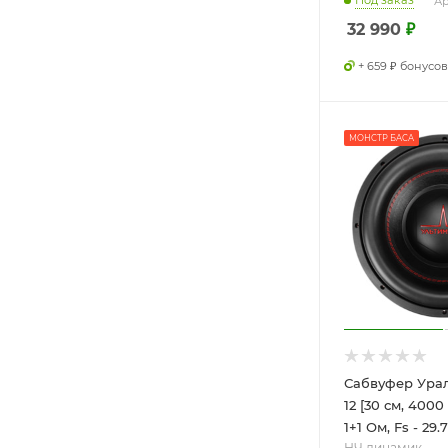
Под заказ
Ар
32 990
₽
+ 659 ₽ бонусов
МОНСТР БАСА
Сабвуфер Урал
12 [30 см, 4000
1+1 Ом, Fs - 29.7
НЧ динамик