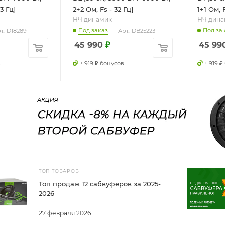
83 Гц]
2+2 Ом, Fs - 32 Гц]
1+1 Ом, F
НЧ динамик
НЧ дина
Под заказ
Под за
т.: D18289
Арт.: DB25223
45 990
₽
45 99
в
+ 919 ₽ бонусов
+ 919 
ТОП ТОВАРОВ
Топ продаж 12 сабвуферов за 2025-
2026
27 февраля 2026