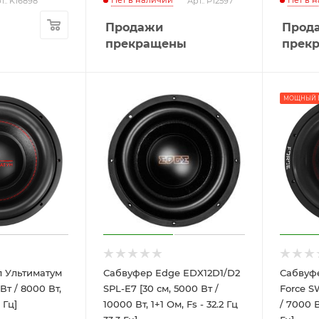
Нет в наличии
Нет в 
т.: K16898
Арт.: P12597
Продажи
Прод
прекращены
прек
МОЩНЫЙ 
 Ультиматум
Сабвуфер Edge EDX12D1/D2
Сабвуфе
 Вт / 8000 Вт,
SPL-E7 [30 см, 5000 Вт /
Force S
 Гц]
10000 Вт, 1+1 Ом, Fs - 32.2 Гц
/ 7000 В