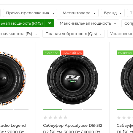
Промо-предложения
Метки товара
Бренд
Т
ьная мощность (RMS)
Максимальная мощность
Соп
ная частота (Fs)
Полная добротность (Qts)
Установочн
НОВИНКА
МОЩНЫЙ БАС
НОВИНКА
udio Legend
Сабвуфер Apocalypse DB-312
Сабвуфе
Вт / 7000 Вт,
D2 [30 см, 3000 Вт / 6000 Вт,
D1 [30 с