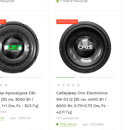
₽ бонусов
+ 1059 ₽ бонусов
БАС
МОНСТР БАСА
р Apocalypse DB-
Сабвуфер Oris Electronics
 [30 см, 3000 Вт /
NK-D1.12 [30 см, 4000 Вт /
 1+1 Ом, Fs - 32.5 Гц]
6000 Вт, 0.75+0.75 Ом, Fs -
мик
42.11 Гц]
НЧ динамик
каз
Арт.: DB12147
Под заказ
Арт.: OE10386