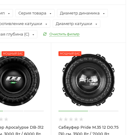
ип
Серия товара
Диаметр динамика
ротивление катушки
Диаметр катушки
ая глубина (C)
Очистить фильтр
МОЩНЫЙ БАС
МОЩНЫЙ БАС
р Apocalypse DB-312
Сабвуфер Pride M.35 12 D0.75
м, 3000 Вт / 6000 Вт,
[30 см, 3500 Вт / 7000 Вт,