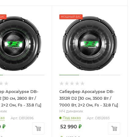
БАС
МОЩНЫЙ БАС
р Apocalypse DB-
Сабвуфер Apocalypse DB-
 [30 см, 2800 Вт /
3512R D2 [30 см, 3500 Вт /
 2+2 Ом, Fs - 33.8 Гц]
7000 Вт, 2+2 Ом, Fs - 32.8 Гц]
мик
НЧ динамик
каз
Под заказ
Арт.: DB12696
Арт.: DB12693
0
₽
52 990
₽