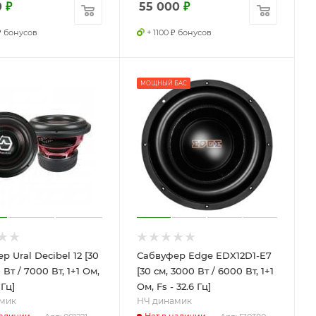
0
₽
55 000
₽
 ₽ бонусов
+ 1100 ₽ бонусов
МОЩНЫЙ БАС
р Ural Decibel 12 [30
Сабвуфер Edge EDX12D1-E7
 Вт / 7000 Вт, 1+1 Ом,
[30 см, 3000 Вт / 6000 Вт, 1+1
 Гц]
Ом, Fs - 32.6 Гц]
мик
НЧ динамик