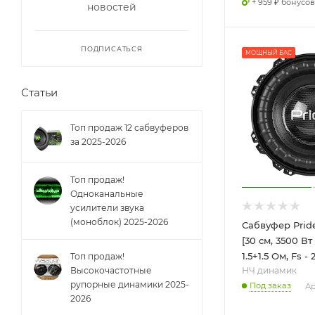
+ 959 ₽ бонусов
новостей
ПОДПИСАТЬСЯ
МОЩНЫЙ БАС
Статьи
Топ продаж 12 сабвуферов
за 2025-2026
Топ продаж!
Одноканальные
усилители звука
(моноблок) 2025-2026
Сабвуфер Pride 
[30 см, 3500 Вт
1.5+1.5 Ом, Fs - 
Топ продаж!
НЧ динамик
Высокочастотные
рупорные динамики 2025-
Под заказ
Ар
2026