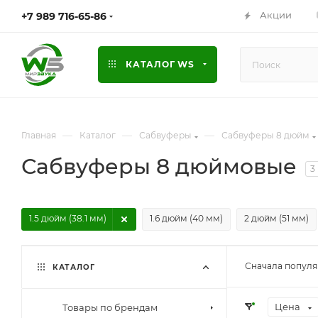
Акции
+7 989 716-65-86
КАТАЛОГ WS
—
—
—
Главная
Каталог
Сабвуферы
Сабвуферы 8 дюйм
Сабвуферы 8 дюймовые
3
1.5 дюйм (38.1 мм)
1.6 дюйм (40 мм)
2 дюйм (51 мм)
Сначала попул
КАТАЛОГ
Цена
Товары по брендам