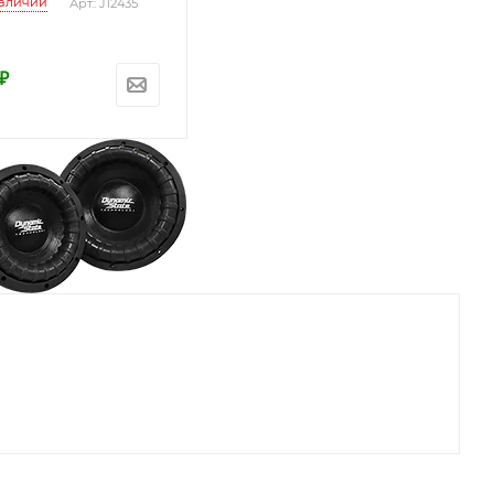
наличии
Арт.: J12435
₽