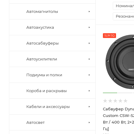
Номинал
Автомагнитолы
Резонанс
Автоакустика
SLIM SQ
Автосабвуферы
Автоусилители
Подиумы и полки
Короба и раскрывы
Кабели и аксессуары
Сабвуфер Dyna
Custom CSW-S2
Вт / 400 Вт, 2+2
Автосвет
Гц]