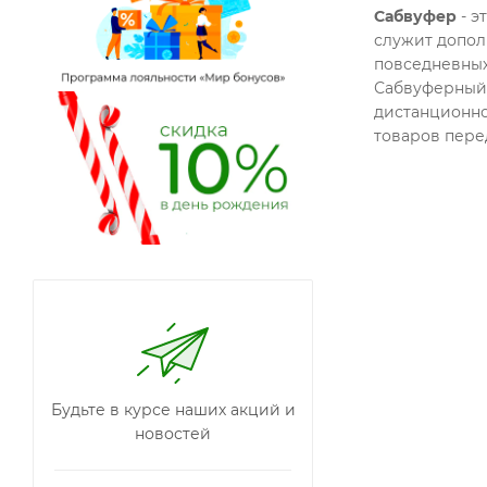
Сабвуфер
- э
служит допол
повседневных
Сабвуферный 
дистанционно
товаров перед
Будьте в курсе наших акций и
новостей