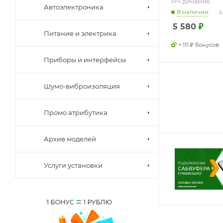
НЧ динамик
Автоэлектроника
В наличии
А
5 580
₽
Питание и электрика
+ 111 ₽ бонусов
Приборы и интерфейсы
Шумо-виброизоляция
Промо атрибутика
Архив моделей
Услуги установки