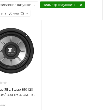
тивление катушки
Диаметр катушки
: 1
ая глубина (C)
р JBL Stage 810 [20
Вт / 800 Вт, 4 Ом, Fs -
мик