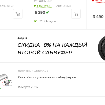
НЧ динамик
Нет в 
В наличии
рт.: D10349
Арт.: D12128
6 290
₽
3 490
+ 125 ₽ бонусов
ПОЛЕЗНЫЙ АВТОЗВУК
Способы подключения сабвуферов
15 марта 2024