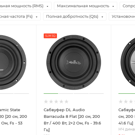
ьная мощность (RMS)
Максимальная мощность
Сопро
ная частота (Fs)
Полная добротность (Qts)
Установочн
SLIM SQ
mic State
Сабвуфер DL Audio
Сабвуфе
0 [20 см, 200
Barracuda 8 Flat [20 см, 200
см, 200 
 Ом, Fs - 53
Вт / 400 Вт, 2+2 Ом, Fs - 39.6
41.6 Гц]
НЧ дина
Гц]