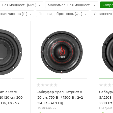
ьная мощность (RMS)
Максимальная мощность
Сопро
ная частота (Fs)
Полная добротность (Qts)
Установочн
mic State
Сабвуфер Урал Патриот 8
Сабвуфе
0 [20 см, 200
[20 см, 750 Вт / 1500 Вт, 2+2
SA2508 D
 Ом, Fs - 53
Ом, Fs - 41.9 Гц]
1600 Вт,
НЧ динамик
НЧ дина