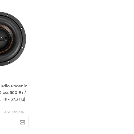
udio Phoenix
0 см, 500 Вт /
 Fs - 37.3 Гц]
Арт.: D15286