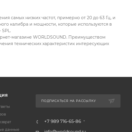
ия самых низких частот, примерно от 20 до 63 Гц, и
ого калибра и мощности, которые используются в
 SPL.
нтернет-магазине WORLDSOUND. Преимуществом
учения технических характеристик интересующих
ЦИЯ
ПОДПИСАТЬСЯ НА РАССЫЛКУ
тветы
зов
+7 989 716-65-86
озврат
ые данные
info@worldsound.ru