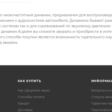
то низкочастотный динамик, предназначен для воспроизведен
нением к аудиосистеме автомобиля. Динамики бывают разн
 системах так и для соревнований по звуковому давлению -
динамик 8 дюйм вы сможете заказать и приобрести в и
го способа покупки является возможность тщательного из
 заказом.
КАК КУПИТЬ
ИНФОРМА
Как оформить заказ
Вопросы и о
Способы оплаты
Статусы зака
Кредит
Гарантия и в
Доставка
Персональн