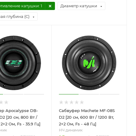
тивление катушки
: 1
Диаметр катушки
ая глубина (C)
р Apocalypse DB-
Сабвуфер Machete MF-08S
2 [20 см, 800 Вт /
D2 [20 см, 600 Вт / 1200 Вт,
 2+2 Ом, Fs - 35.9 Гц]
2+2 Ом, Fs - 48 Гц]
мик
НЧ динамик