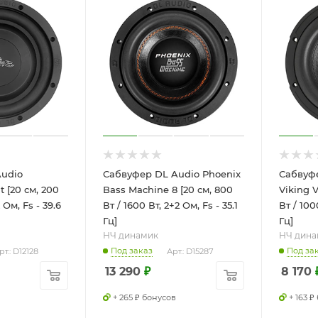
udio
Сабвуфер DL Audio Phoenix
Сабвуфе
t [20 см, 200
Bass Machine 8 [20 см, 800
Viking 
 Ом, Fs - 39.6
Вт / 1600 Вт, 2+2 Ом, Fs - 35.1
Вт / 100
Гц]
Гц]
НЧ динамик
НЧ дина
Под заказ
Под за
рт.: D12128
Арт.: D15287
13 290
₽
8 170
+ 265 ₽ бонусов
+ 163 ₽