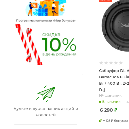
SLIM SQ
Сабвуфер DL A
Barracuda 8 Fla
Вт / 400 Вт, 2+2
Гц]
НЧ динамик
В наличии
А
Будьте в курсе наших акций и
6 290
₽
новостей
+ 125 ₽ бонусов