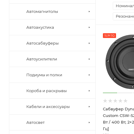
Номинал
Автомагнитолы
Резонанс
Автоакустика
SLIM SQ
Автосабвуферы
Автоусилители
Подиумы и полки
Короба и раскрывы
Кабели и аксессуары
Сабвуфер Dyna
Custom CSW-S2
Вт / 400 Вт, 2+2
Автосвет
Гц]