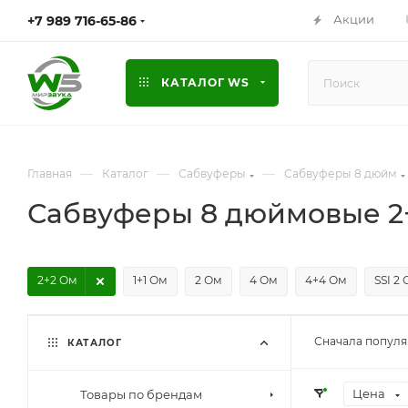
Акции
+7 989 716-65-86
КАТАЛОГ WS
—
—
—
Главная
Каталог
Сабвуферы
Сабвуферы 8 дюйм
Сабвуферы 8 дюймовые 2
2+2 Ом
1+1 Ом
2 Ом
4 Ом
4+4 Ом
SSI 2 
Сначала попул
КАТАЛОГ
Цена
Товары по брендам