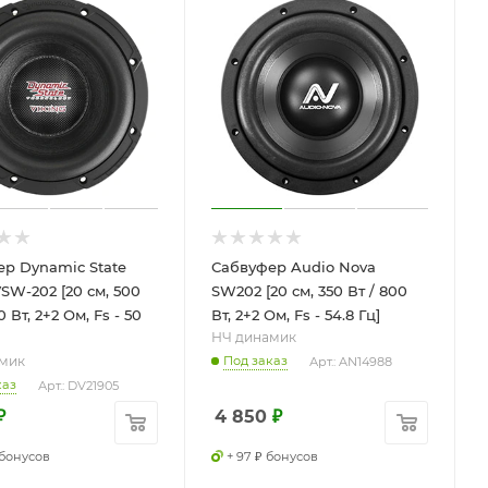
р Dynamic State
Сабвуфер Audio Nova
VSW-202 [20 см, 500
SW202 [20 см, 350 Вт / 800
0 Вт, 2+2 Ом, Fs - 50
Вт, 2+2 Ом, Fs - 54.8 Гц]
НЧ динамик
мик
Под заказ
Арт.: AN14988
каз
Арт.: DV21905
₽
4 850
₽
 бонусов
+ 97 ₽ бонусов