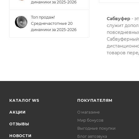
динамики за 2025-2026
Топ продаж!
Сабвуфер
- э
Cреднечастотные 20
служит допол
динамики за 2025-2026
повседневных
Сабвуферный 
дистанционно
товаров перед
КАТАЛОГ WS
ПОКУПАТЕЛЯМ
АКЦИИ
О магазине
Мир бонусов
ОТЗЫВЫ
Выгодные покупки
НОВОСТИ
Блог автозвука