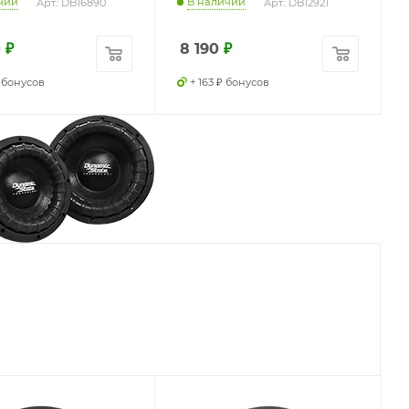
чии
В наличии
Арт.: DB16890
Арт.: DB12921
0
₽
8 190
₽
₽ бонусов
+ 163 ₽ бонусов