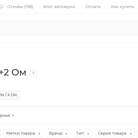
Отзывы (198)
Блог автозвука
Оплата
Как купить
+2 Ом
9
Ом / 4 Ом
ярные
Метки товара
Бренд
Тип
Серия товара