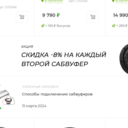
В наличии
В нали
Арт.: U10306
рт.: D10349
9 790
₽
14 99
+ 195 ₽ бонусов
+ 299 
ПОЛЕЗНЫЙ АВТОЗВУК
Способы подключения сабвуферов
15 марта 2024