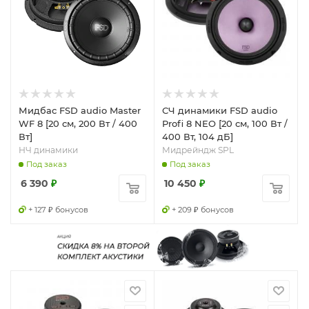
Мидбас FSD audio Master
СЧ динамики FSD audio
WF 8 [20 см, 200 Вт / 400
Profi 8 NEO [20 см, 100 Вт /
Вт]
400 Вт, 104 дБ]
НЧ динамики
Мидрейндж SPL
Под заказ
Под заказ
6 390
₽
10 450
₽
+ 127 ₽ бонусов
+ 209 ₽ бонусов