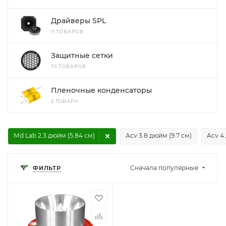
Драйверы SPL
11 ТОВАРОВ
Защитные сетки
75 ТОВАРОВ
Пленочные конденсаторы
2 ТОВАРА
Md Lab 2.3 дюйм (5.84 см)
Acv 3.8 дюйм (9.7 см)
Acv 4
Сначала популярные
ФИЛЬТР