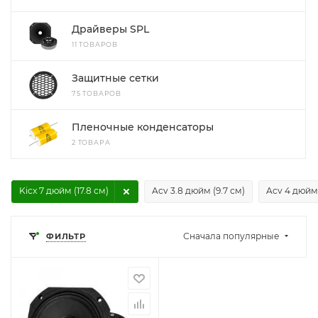
Драйверы SPL
11 ТОВАРОВ
Защитные сетки
75 ТОВАРОВ
Пленочные конденсаторы
2 ТОВАРА
Kicx 7 дюйм (17.8 см)
Acv 3.8 дюйм (9.7 см)
Acv 4 дюйм 
Сначала популярные
ФИЛЬТР