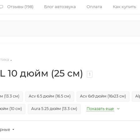
Отзывы (198)
Блог автозвука
Оплата
Как купить
стика
 10 дюйм (25 см)
1
м (13.3 см)
Acv 6.5 дюйм (16.5 см)
Acv 6x9 дюйм (16x23 см)
Al
юйм (10 см)
Aura 5.25 дюйм (13.3 см)
Показать еще
ярные