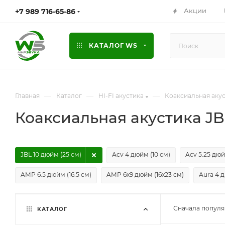
Акции
+7 989 716-65-86
КАТАЛОГ WS
—
—
—
Главная
Каталог
HI-FI акустика
Коаксиальная аку
Коаксиальная акустика JBL
JBL 10 дюйм (25 см)
Acv 4 дюйм (10 см)
Acv 5.25 дюй
AMP 6.5 дюйм (16.5 см)
AMP 6x9 дюйм (16x23 см)
Aura 4 д
Сначала попул
КАТАЛОГ