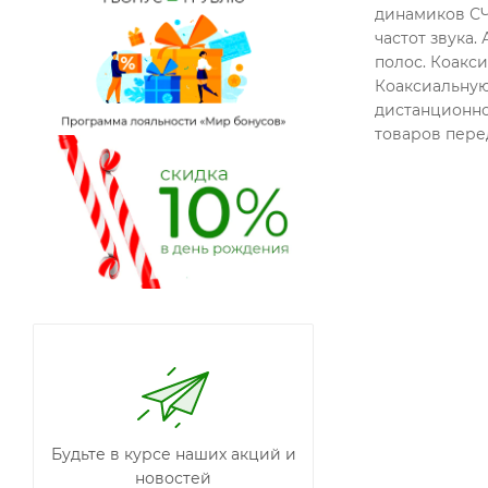
динамиков СЧ
частот звука.
полос. Коакс
Коаксиальную
дистанционно
товаров перед
Будьте в курсе наших акций и
новостей