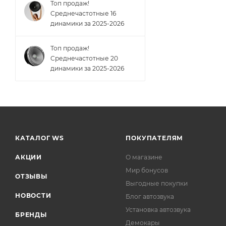
Топ продаж!
Cреднечастотные 16
динамики за 2025-2026
Топ продаж!
Cреднечастотные 20
динамики за 2025-2026
КАТАЛОГ WS
ПОКУПАТЕЛЯМ
АКЦИИ
О магазине
Мир бонусов
ОТЗЫВЫ
Выгодные покупки
НОВОСТИ
Блог автозвука
Установка автозвука
БРЕНДЫ
Демокары