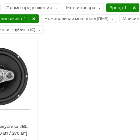
Промо-предложения
Метки товара
Бренд
: 1
 динамика
: 1
Номинальная мощность (RMS)
Максим
чная глубина (C)
акустика JBL
0 Вт / 270 Вт]