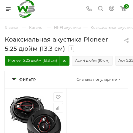
0
—
—
—
Главная
Каталог
HI-FI акустика
Коаксиальная акустик
Коаксиальная акустика Pioneer
5.25 дюйм (13.3 см)
1
Pioneer 5.25 дюйм (13.3 см)
Acv 4 дюйм (10 см)
Acv 5.2
Сначала популярные
ФИЛЬТР