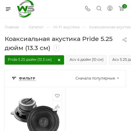
0
—
—
—
Главная
Каталог
HI-FI акустика
Коаксиальная акустик
Коаксиальная акустика Pride 5.25
дюйм (13.3 см)
1
Pride 5.25 дюйм (13.3 см)
Acv 4 дюйм (10 см)
Acv 5.25 д
Сначала популярные
ФИЛЬТР